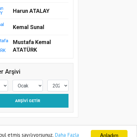
Harun ATALAY
Kemal Sunal
Mustafa Kemal
ATATÜRK
r Arşivi
ARŞIVI GETIR
Anladım
bul etmiş sayılıyorsunuz.
Daha Fazla
ye
Gizlilik Politikası
Sitene Ekle
İletişim