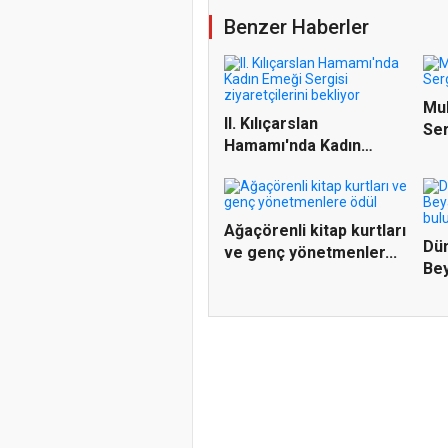
Benzer Haberler
Mu
II. Kılıçarslan
Ser
Hamamı'nda Kadın
ağı
Emeği Sergis...
Ağaçörenli kitap kurtları
Dün
ve genç yönetmenler...
Be
Fes