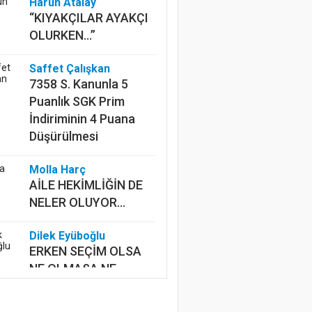
Harun Atalay
“KIYAKÇILAR AYAKÇI
OLURKEN...”
Saffet Çalışkan
7358 S. Kanunla 5
Puanlık SGK Prim
İndiriminin 4 Puana
Düşürülmesi
Molla Harç
AİLE HEKİMLİĞİN DE
NELER OLUYOR...
Dilek Eyüboğlu
ERKEN SEÇİM OLSA
NE OLMASA NE
Mustafa Ünalan