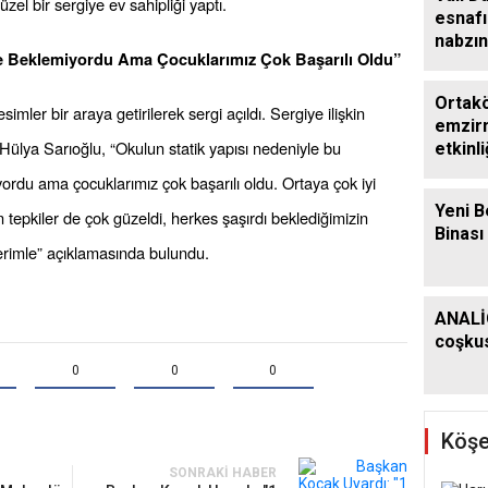
üzel bir sergiye ev sahipliği yaptı.
esnafı
nabzın
e Beklemiyordu Ama Çocuklarımız Çok Başarılı Oldu”
Ortakö
esimler bir araya getirilerek sergi açıldı. Sergiye ilişkin
emzirm
ülya Sarıoğlu, “Okulun statik yapısı nedeniyle bu
etkinli
ordu ama çocuklarımız çok başarılı oldu. Ortaya çok iyi
Yeni B
 tepkiler de çok güzeldi, herkes şaşırdı beklediğimizin
Binası
rimle” açıklamasında bulundu.
ANALİ
coşkus
0
0
0
Köşe
SONRAKI HABER