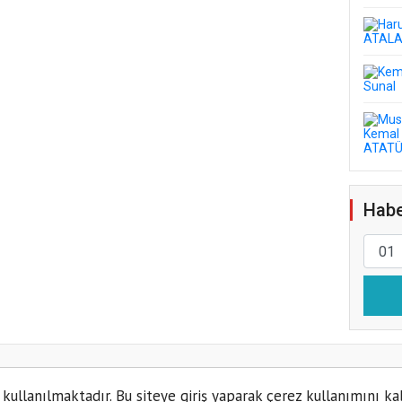
Habe
 kullanılmaktadır. Bu siteye giriş yaparak çerez kullanımını ka
Kün