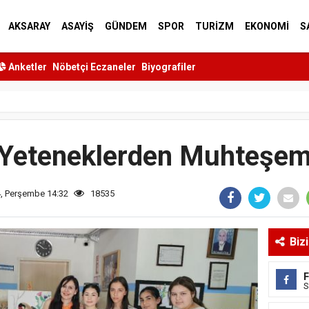
AKSARAY
ASAYİŞ
GÜNDEM
SPOR
TURİZM
EKONOMİ
S
Anketler
Nöbetçi Eczaneler
Biyografiler
Yeteneklerden Muhteşem
4, Perşembe 14:32
18535
Biz
S