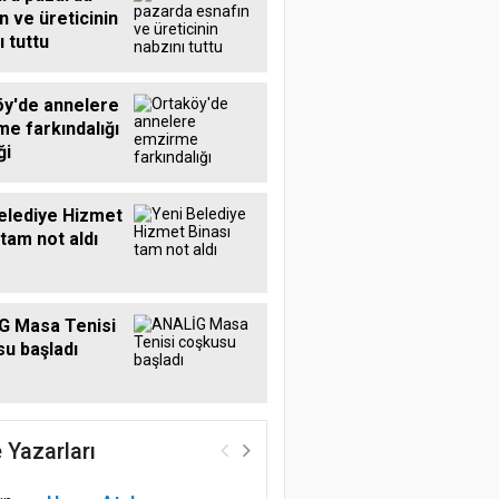
n ve üreticinin
ı tuttu
y'de annelere
e farkındalığı
ği
elediye Hizmet
 tam not aldı
G Masa Tenisi
u başladı
 Yazarları