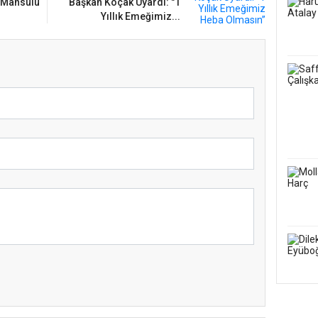
 Mahsulü
Başkan Koçak Uyardı: "1
Yıllık Emeğimiz...