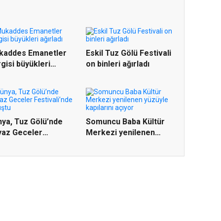
kaddes Emanetler
Eskil Tuz Gölü Festivali
gisi büyükleri
on binleri ağırladı
rladı
ya, Tuz Gölü’nde
Somuncu Baba Kültür
yaz Geceler
Merkezi yenilenen
tivali’n...
yüzüyle...