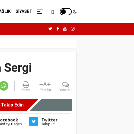
AĞLIK
SİYASET
 Sergi
A
Yazdır
Yazı Tipi
Yorumlar
i Takip Edin
Facebook
Twitter
ayfayı Beğen
Takip Et