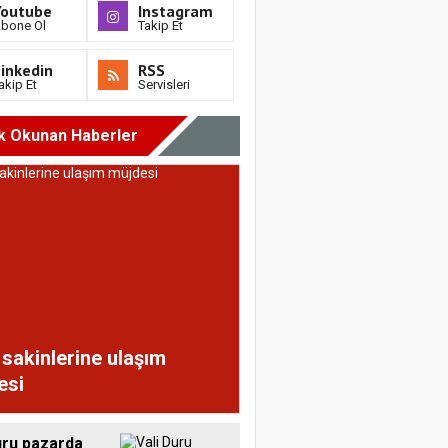
Youtube
Instagram
bone Ol
Takip Et
inkedin
RSS
akip Et
Servisleri
k Okunan Haberler
sakinlerine ulaşım
esi
uru pazarda