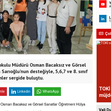
A
L
T
Ço
okulu Müdürü Osman Bacaksız ve Görsel
arıoğlu’nun desteğiyle, 5,6,7 ve 8. sınıf
imler sergide buluştu.
TOKİ 
inle
Linkedin
WhatsApp
müjd
 Osman Bacaksız ve Görsel Sanatlar Öğretmeni Hülya
Vali D