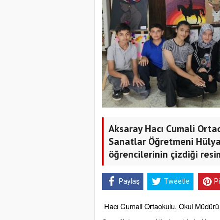
Aksaray Hacı Cumali Orta
Sanatlar Öğretmeni Hülya S
öğrencilerinin çizdiği res
Paylaş
Tweetle
P
Hacı Cumali Ortaokulu, Okul Müdürü