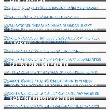
AĞIR 2 KİŞİ YAR...
“GAZETECİNİN GÖREVİ RAHATSIZ
ETMEKTİR”
VALİ AYDOĞDU “KIRSAL KALKINMA
OLMADAN ÜLKEYE KALKI...
CANLI MASANIN BU HAFTAKİ KONUĞU
AKSARAY TABİPLER O...
FATİH MAHALLESİNDE SİLAHLI SALDIRI
1 YARALI
CANLI MASANIN BU HAFTAKİ KONUĞU
DSYB BAŞKANI BEKİR...
29 EKİM CUMHURİYET BAYRAMI
ÇELENK SUNUMU YAPILDI
BAKAN DÖNMEZ: "TUZ GÖLÜ’NDEKİ
TABİATIN YENİDEN CAN...
CANLI MASANIN BU HAFTAKİ KONUĞU
AKSARAY VALİSİ SN....
ÇOCUKLARINI ALMAYA GELEN
KARISINA KURŞUN YAĞDIRDI
CANLI MASANIN BU HAFTAKİ KONUĞU