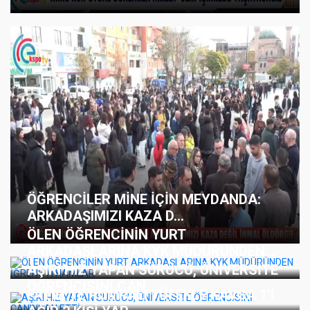
ÖĞRENCİLER MİNE İÇİN MEYDANDA:
ARKADAŞIMIZI KAZA D...
ÖLEN ÖĞRENCİNİN YURT
ARKADAŞLARINA KYK MÜDÜRÜNDEN...
AŞIRI HIZ YAPAN SÜRÜCÜ, ÜNİVERSİTE
ÖĞRENCİSİNİ CAN...
FATİH’TE POMPALI TÜFEKLE KAVGA 1’İ