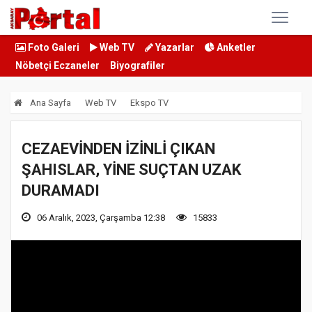
Foto Galeri
Web TV
Yazarlar
Anketler
Nöbetçi Eczaneler
Biyografiler
Ana Sayfa
Web TV
Ekspo TV
CEZAEVİNDEN İZİNLİ ÇIKAN
ŞAHISLAR, YİNE SUÇTAN UZAK
DURAMADI
06 Aralık, 2023, Çarşamba 12:38
15833