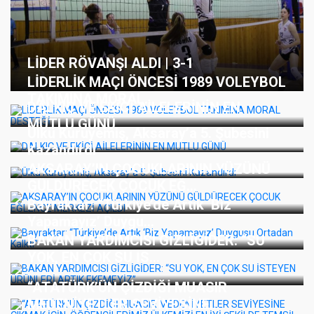
LİDER RÖVANŞI ALDI | 3-1
LİDERLİK MAÇI ÖNCESİ 1989 VOLEYBOL
TAKIMINA MORAL...
DALKIÇ VE EKİCİ AİLELERİNİN EN
MUTLU GÜNÜ
Ülkü Kuruyemiş, Aksaray’a 5. Şubesini
Kazandırdı
AKSARAY’IN ÇOCUKLARININ YÜZÜNÜ
GÜLDÜRECEK ÇOCUK EĞ...
Bayraktar: “Türkiye’de Artık ‘Biz
Yapamayız’ Duygu...
BAKAN YARDIMCISI GİZLİGİDER: “SU
YOK, EN ÇOK SU İS...
“ATATÜRK’ÜN ÇİZDİĞİ MUASIR
MEDENİYETLER SEVİYESİNE...