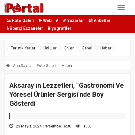
Foto Galeri
Web TV
Yazarlar
Anketler
Nöbetçi Eczaneler
Biyografiler
Turistik Yerler
Ünlüler
Enler
Genel
Haber
Ana Sayfa
Foto Galeri
Haber
Aksaray’ın Lezzetleri, “Gastronomi Ve
Yöresel Ürünler Sergisi’nde Boy
Gösterdi
23 Mayıs, 2024, Perşembe 18:30
1553