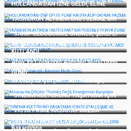
HOLLANDA’DAN İZNE GELDİ, ELİNE
KALEM ALIP OKUMA YA...
YAĞMURUN ALTINDA UNUTULMAZ BİR
DÜĞÜNLE DÜNYA EVİNE...
“SAHİP OLDUĞUMUZ ONURLU, ŞEREFLİ
VE ÖZGÜR HAYATIMI...
AKSARAY’DA 30 AĞUSTOS COŞKUYLA
KUTLANDI
Abay Ve Çolakoğlu Ailesinin Mutlu Günü
DERİN VE YILDIZ AİLESİNİN MUTLU
GÜNÜ
Aksaray'da Çiftçiler "Sadaka Değil,
Emeğimizin Kar...
“SİNEMA KÜLTÜRÜNÜ YAŞATMAK İÇİN
DİJİTALLEŞME VE EK...
“VİSTA PRİME AKSARAY’IMIZDA
BİRÇOK ALANDA İLKLERİN...
Tasarruf Tedbirleri, Kültür Ve Turizm
Bakanlığına...