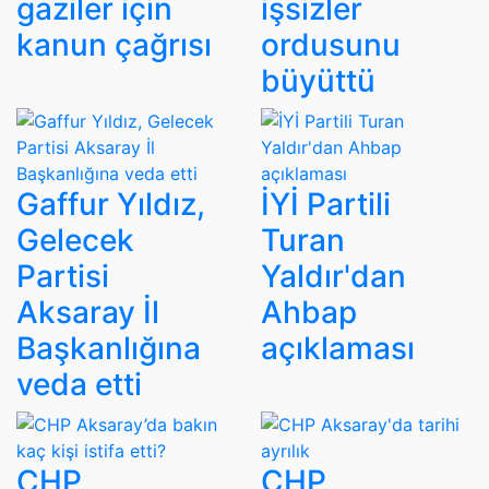
gaziler için
işsizler
kanun çağrısı
ordusunu
büyüttü
Gaffur Yıldız,
İYİ Partili
Gelecek
Turan
Partisi
Yaldır'dan
Aksaray İl
Ahbap
Başkanlığına
açıklaması
veda etti
CHP
CHP