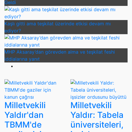
Geldi
Kaşlı gitti ama teşkilat üzerinde etkisi devam mı
ediyor?
MHP Aksaray’dan görevden alma ve teşkilat feshi
iddialarına yanıt
Milletvekili
Milletvekili
Yaldır'dan
Yaldır: Tabela
TBMM'de
üniversiteleri,