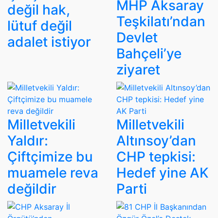
MHP Aksaray
değil hak,
Teşkilatı’ndan
lütuf değil
Devlet
adalet istiyor
Bahçeli’ye
ziyaret
Milletvekili
Milletvekili
Yaldır:
Altınsoy’dan
Çiftçimize bu
CHP tepkisi:
muamele reva
Hedef yine AK
değildir
Parti