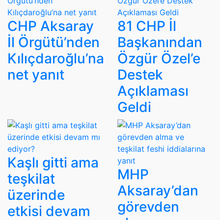
CHP Aksaray
81 CHP İl
İl Örgütü’nden
Başkanından
Kılıçdaroğlu’na
Özgür Özel’e
net yanıt
Destek
Açıklaması
Geldi
Kaşlı gitti ama
MHP
teşkilat
Aksaray’dan
üzerinde
görevden
etkisi devam