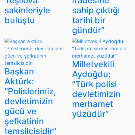
Yeşilova
iradesine
sakinleriyle
sahip çıktığı
buluştu
tarihi bir
gündür”
Milletvekili
Başkan
Aydoğdu:
Aktürk:
“Türk polisi
“Polislerimiz,
devletimizin
devletimizin
merhamet
gücü ve
yüzüdür”
şefkatinin
temsilcisidir”