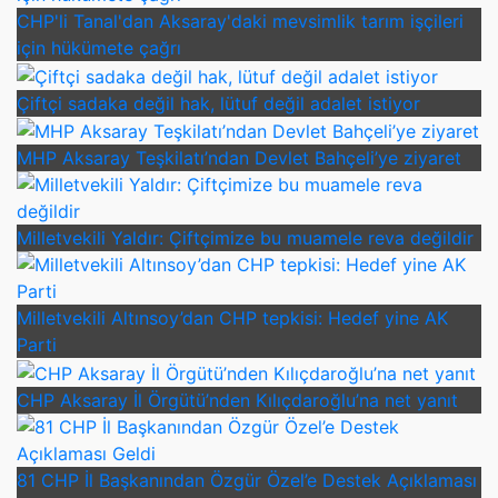
CHP'li Tanal'dan Aksaray'daki mevsimlik tarım işçileri
için hükümete çağrı
Çiftçi sadaka değil hak, lütuf değil adalet istiyor
MHP Aksaray Teşkilatı’ndan Devlet Bahçeli’ye ziyaret
Milletvekili Yaldır: Çiftçimize bu muamele reva değildir
Milletvekili Altınsoy’dan CHP tepkisi: Hedef yine AK
Parti
CHP Aksaray İl Örgütü’nden Kılıçdaroğlu’na net yanıt
81 CHP İl Başkanından Özgür Özel’e Destek Açıklaması