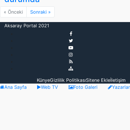
« Önceki
Sonraki »
Aksaray Portal 2021
Künye
Gizlilik Politikası
Sitene Ekle
İletişim
Ana Sayfa
Web TV
Foto Galeri
Yazarlar