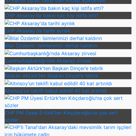
İYİ Partili Turan Yaldır'dan Ahbap açıklaması
CHP Aksaray’da bakın kaç kişi istifa etti?
CHP Aksaray'da tarihi ayrılık
Bilal Özdemir: İsimlerimizi derhal kaldırın
Cumhurbaşkanlığı’nda Aksaray zirvesi
Başkan Aktürk’ten Başkan Dinçer’e tebrik
Altınsoy’un teklifi kabul edildi! 40 kat artırıldı
CHP PM Üyesi Ertürk’ten Kılıçdaroğlu’na çok sert
sözler