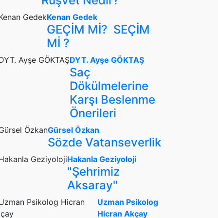
Rüşvet Nedir?
Kenan Gedek
GEÇİM Mİ? SEÇİM
Mİ ?
DYT. Ayşe GÖKTAŞ
Saç
Dökülmelerine
Karşı Beslenme
Önerileri
Gürsel Özkan
Sözde Vatanseverlik
Hakanla Geziyoloji
"Şehrimiz
Aksaray"
Uzman Psikolog
Hicran Akçay