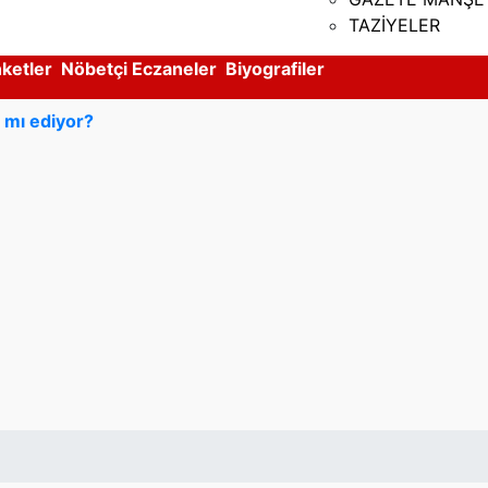
TAZİYELER
ketler
Nöbetçi Eczaneler
Biyografiler
m mı ediyor?