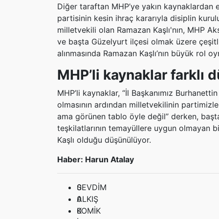
Diğer taraftan MHP’ye yakın kaynaklardan ed
partisinin kesin ihraç kararıyla disiplin kur
milletvekili olan Ramazan Kaşlı'nın, MHP Aks
ve başta Güzelyurt ilçesi olmak üzere çeşitli
alınmasında Ramazan Kaşlı’nın büyük rol oy
MHP’li kaynaklar farklı
MHP’li kaynaklar, “İl Başkanımız Burhanettin
olmasının ardından milletvekilinin partimizle
ama görünen tablo öyle değil” derken, başta
teşkilatlarının temayüllere uygun olmayan b
Kaşlı olduğu düşünülüyor.
Haber: Harun Atalay
0
SEVDİM
0
ALKIŞ
0
KOMİK