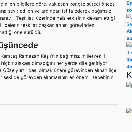
Es
inilen bilgilere göre, yaklaşan kongre süreci öncesi
sö
uluna sevk edilen ve ardından istifa ederek bağımsız
aray İl Teşkilatı üzerinde hala etkisinin devam ettiği
 ilçelerin teşkilat başkanlarının görevinden
Ak
nadığı öne sürüldü.
Şa
 düşüncede
 Karataş Ramazan Kaşlı’nın bağımsız milletvekili
İt
 hiçbir alakası olmadığını her yerde dile getiriyor
de
 Güzelyurt ilçesi olmak üzere görevinden alınan ilçe
K
ir şekilde görevden alınmasının en önemli sebebinin