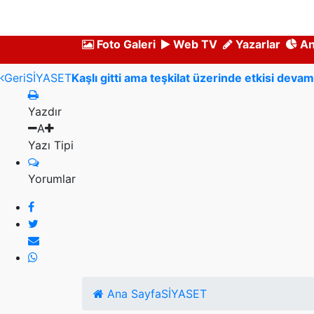
Foto Galeri
Web TV
Yazarlar
An
Geri
SİYASET
Kaşlı gitti ama teşkilat üzerinde etkisi deva
Yazdır
A
Yazı Tipi
Yorumlar
Ana Sayfa
SİYASET