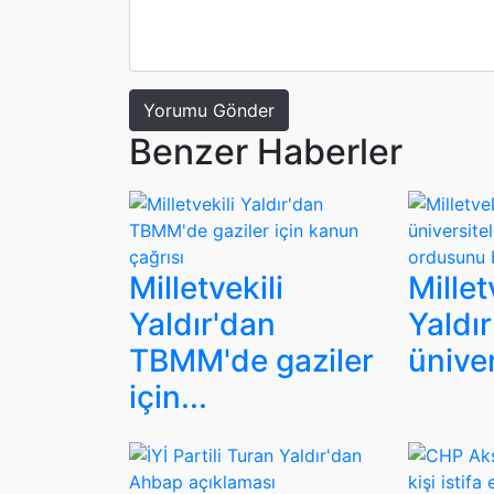
Yorumu Gönder
Benzer Haberler
Milletvekili
Millet
Yaldır'dan
Yaldır
TBMM'de gaziler
ünivers
için...