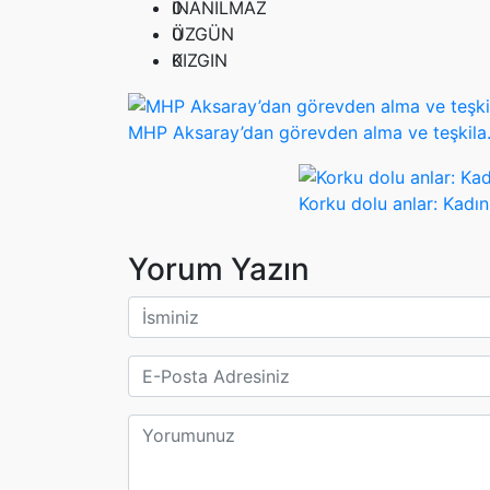
0
İNANILMAZ
0
ÜZGÜN
0
KIZGIN
MHP Aksaray’dan görevden alma ve teşkila.
Korku dolu anlar: Kadın
Yorum Yazın