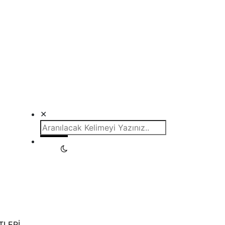
✕
TLERİ