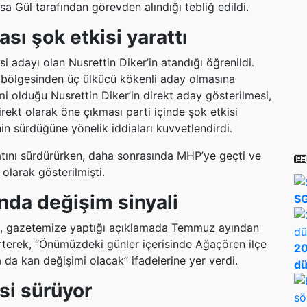
a Gül tarafından görevden alındığı tebliğ edildi.
sı şok etkisi yarattı
si adayı olan Nusrettin Diker’in atandığı öğrenildi.
 bölgesinden üç ülkücü kökenli aday olmasına
i olduğu Nusrettin Diker’in direkt aday gösterilmesi,
rekt olarak öne çıkması parti içinde şok etkisi
nin sürdüğüne yönelik iddiaları kuvvetlendirdi.
yatını sürdürürken, daha sonrasında MHP’ye geçti ve
olarak gösterilmişti.
nda değişim sinyali
SG
ş, gazetemize yaptığı açıklamada Temmuz ayından
irterek, “Önümüzdeki günler içerisinde Ağaçören ilçe
20
a da kan değişimi olacak” ifadelerine yer verdi.
dü
isi sürüyor