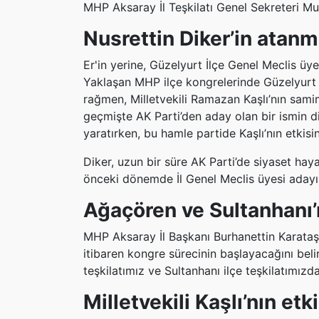
MHP Aksaray İl Teşkilatı Genel Sekreteri Mus
Nusrettin Diker’in atanma
Er'in yerine, Güzelyurt İlçe Genel Meclis üye
Yaklaşan MHP ilçe kongrelerinde Güzelyurt
rağmen, Milletvekili Ramazan Kaşlı’nın samim
geçmişte AK Parti’den aday olan bir ismin di
yaratırken, bu hamle partide Kaşlı’nın etkisi
Diker, uzun bir süre AK Parti’de siyaset ha
önceki dönemde İl Genel Meclis üyesi adayı 
Ağaçören ve Sultanhanı’
MHP Aksaray İl Başkanı Burhanettin Karata
itibaren kongre sürecinin başlayacağını bel
teşkilatımız ve Sultanhanı ilçe teşkilatımızd
Milletvekili Kaşlı’nın etk