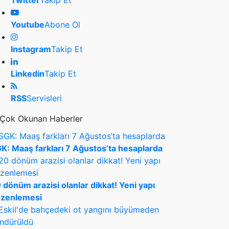
Twitter
Takip Et
Youtube
Abone Ol
Instagram
Takip Et
Linkedin
Takip Et
RSS
Servisleri
Çok Okunan Haberler
K: Maaş farkları 7 Ağustos’ta hesaplarda
 dönüm arazisi olanlar dikkat! Yeni yapı
zenlemesi