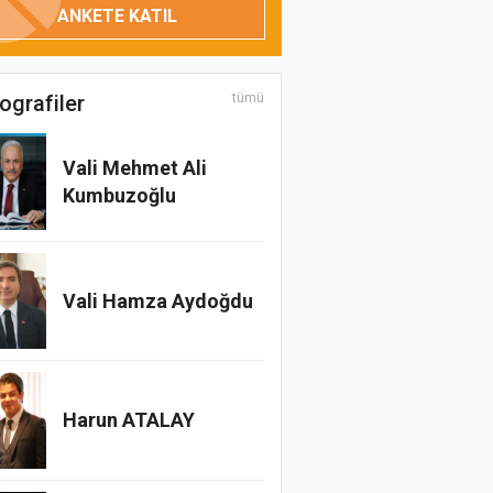
ANKETE KATIL
Uzman Psikolog Hicran
Akçay
Çocuklarda Tırnak
ografiler
tümü
Yeme
Vali Mehmet Ali
Kumbuzoğlu
Oğuzhan Osmanoğlu
Kadın Erkek Üzerine
Vali Hamza Aydoğdu
Mehmet Nazif Ersoy
Kuşbakışı- 15 Temmuz
Harun ATALAY
Doç.Dr.Mustafa
SERDENGEÇTİ
Brüksel İzlenimleri...