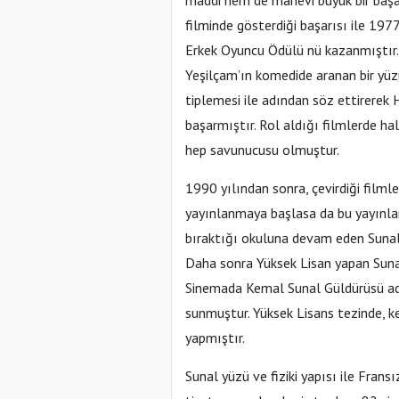
maddi hem de manevi büyük bir başar
filminde gösterdiği başarısı ile 197
Erkek Oyuncu Ödülü nü kazanmıştır. Ü
Yeşilçam’ın komedide aranan bir yüz
tiplemesi ile adından söz ettirerek 
başarmıştır. Rol aldığı filmlerde ha
hep savunucusu olmuştur.
1990 yılından sonra, çevirdiği filmle
yayınlanmaya başlasa da bu yayınla
bıraktığı okuluna devam eden Sunal,
Daha sonra Yüksek Lisan yapan Sunal
Sinemada Kemal Sunal Güldürüsü adlı
sunmuştur. Yüksek Lisans tezinde, ke
yapmıştır.
Sunal yüzü ve fiziki yapısı ile Fran