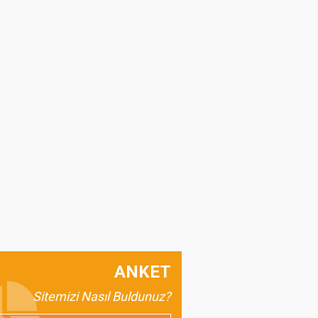
Kenan Gedek
GEÇİM Mİ? SEÇİM Mİ
?
DYT. Ayşe GÖKTAŞ
Saç Dökülmelerine
Karşı Beslenme
Önerileri
Gürsel Özkan
Sözde Vatanseverlik
ANKET
Hakanla Geziyoloji
Sitemizi Nasıl Buldunuz?
"Şehrimiz Aksaray"