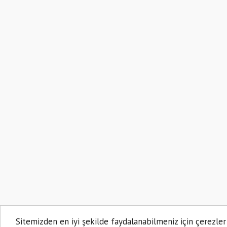
Sitemizden en iyi şekilde faydalanabilmeniz için çerezler
AKSARAY PORTAL 2021