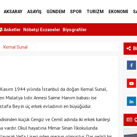
AKSARAY
ASAYİŞ
GÜNDEM
SPOR
TURİZM
EKONOMİ
S
Anketler
Nöbetçi Eczaneler
Biyografiler
Kemal Sunal
B
Kasım 1944 yılında İstanbul da doğan Kemal Sunal,
en Malatya lıdır. Annesi Saime Hanım babası ise
tafa Bey in üç erkek evladının en büyüğüdür.
disinden küçük Cengiz ve Cemil adında iki erkek kardeşi
Ç
a vardır. Okul hayatına Mimar Sinan İlkokulunda
layarak Vefa Lisesi nden mezun olmuştur. Dar gelirli bir