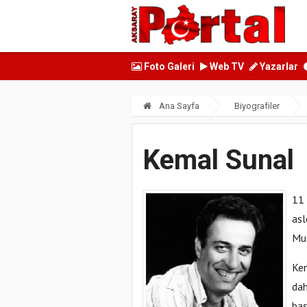
Foto Galeri
Web TV
Yazarlar
Ana Sayfa
Biyografiler
Kemal Sunal
11 
asl
Mus
Ken
dah
baş