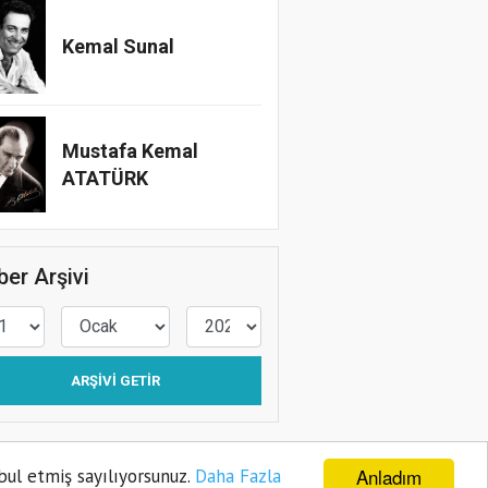
Kemal Sunal
Mustafa Kemal
ATATÜRK
er Arşivi
ARŞIVI GETIR
Anladım
bul etmiş sayılıyorsunuz.
Daha Fazla
ye
Gizlilik Politikası
Sitene Ekle
İletişim