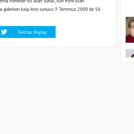
ema filminde rol alan Sunal, son filmi olan
n a giderken kalp krizi sonucu 3 Temmuz 2000 de 56
Twitter Paylaş