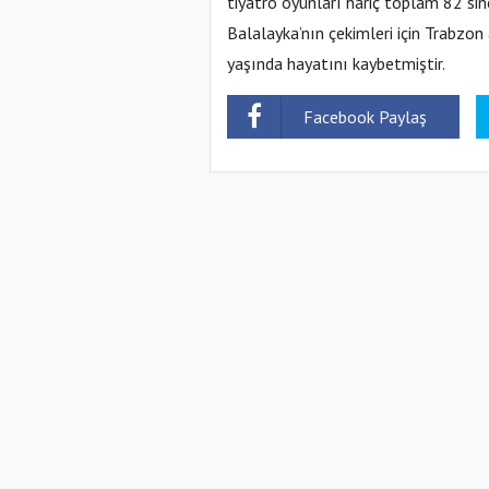
tiyatro oyunları hariç toplam 82 sin
Balalayka’nın çekimleri için Trabzo
yaşında hayatını kaybetmiştir.
Facebook Paylaş