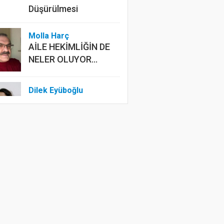
Düşürülmesi
Molla Harç
AİLE HEKİMLİĞİN DE
NELER OLUYOR...
Dilek Eyüboğlu
ERKEN SEÇİM OLSA
NE OLMASA NE
Mustafa Ünalan
Asırlardır Dinmeyen
Acı: Kerbela
Mevlüt Kılıç
Toplumda, Hediye ve
Rüşvet Nedir?