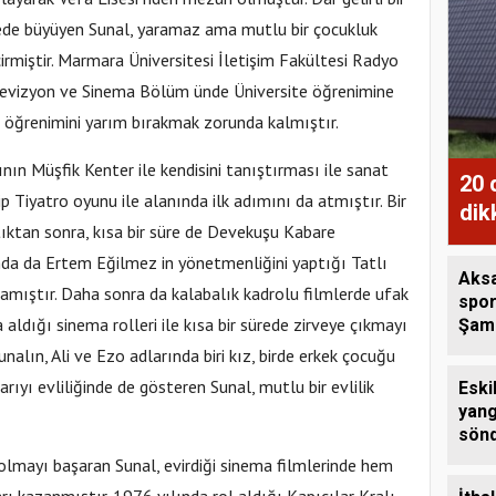
ede büyüyen Sunal, yaramaz ama mutlu bir çocukluk
irmiştir. Marmara Üniversitesi İletişim Fakültesi Radyo
evizyon ve Sinema Bölüm ünde Üniversite öğrenimine
 öğrenimini yarım bırakmak zorunda kalmıştır.
nın Müşfik Kenter ile kendisini tanıştırması ile sanat
20 
p Tiyatro oyunu ile alanında ilk adımını da atmıştır. Bir
dik
tıktan sonra, kısa bir süre de Devekuşu Kabare
nda da Ertem Eğilmez in yönetmenliğini yaptığı Tatlı
Aksa
lamıştır. Daha sonra da kalabalık kadrolu filmlerde ufak
spo
 aldığı sinema rolleri ile kısa bir sürede zirveye çıkmayı
Şamp
bron
nalın, Ali ve Ezo adlarında biri kız, birde erkek çocuğu
rıyı evliliğinde de gösteren Sunal, mutlu bir evlilik
Eski
yang
sönd
lmayı başaran Sunal, evirdiği sinema filmlerinde hem