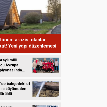
dönüm arazisi olanlar
kat! Yeni yapı düzenlemesi
raylı milli
rcu Avrupa
iyonası'nda
z kazandı
l'de bahçedeki ot
ını büyümeden
ürüldü