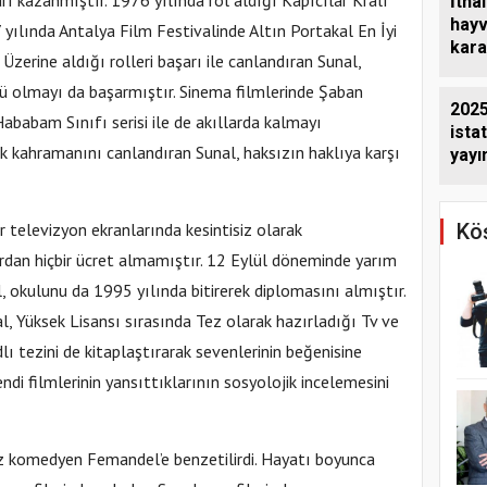
ı kazanmıştır. 1976 yılında rol aldığı Kapıcılar Kralı
İthal
hayv
7 yılında Antalya Film Festivalinde Altın Portakal En İyi
kara
zerine aldığı rolleri başarı ile canlandıran Sunal,
dene
ü olmayı da başarmıştır. Sinema filmlerinde Şaban
2025
Hababam Sınıfı serisi ile de akıllarda kalmayı
istat
lk kahramanını canlandıran Sunal, haksızın haklıya karşı
yayı
Mağd
Köş
r televizyon ekranlarında kesintisiz olarak
rdan hiçbir ücret almamıştır. 12 Eylül döneminde yarım
 okulunu da 1995 yılında bitirerek diplomasını almıştır.
, Yüksek Lisansı sırasında Tez olarak hazırladığı Tv ve
 tezini de kitaplaştırarak sevenlerinin beğenisine
ndi filmlerinin yansıttıklarının sosyolojik incelemesini
sız komedyen Femandel’e benzetilirdi. Hayatı boyunca