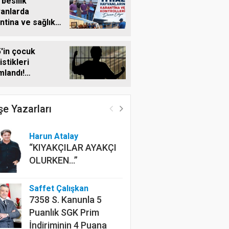
 besilik
anlarda
ntina ve sağlık
timi sürüyor
'in çocuk
istikleri
mlandı!
urlar ilk sırada
e Yazarları
Harun Atalay
“KIYAKÇILAR AYAKÇI
OLURKEN...”
Saffet Çalışkan
7358 S. Kanunla 5
Puanlık SGK Prim
İndiriminin 4 Puana