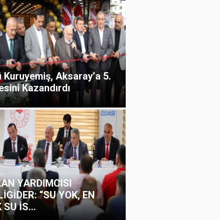
ü Kuruyemiş, Aksaray’a 5.
esini Kazandırdı
AN YARDIMCISI
LİGİDER: “SU YOK, EN
SU İS...