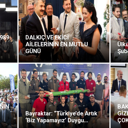
1989
DALKIÇ VE EKİCİ
AİLELERİNİN EN MUTLU
Ülk
GÜNÜ
Şub
NIN
BAK
Bayraktar: “Türkiye’de Artık
GİZ
‘Biz Yapamayız’ Duygu...
ÇOK 