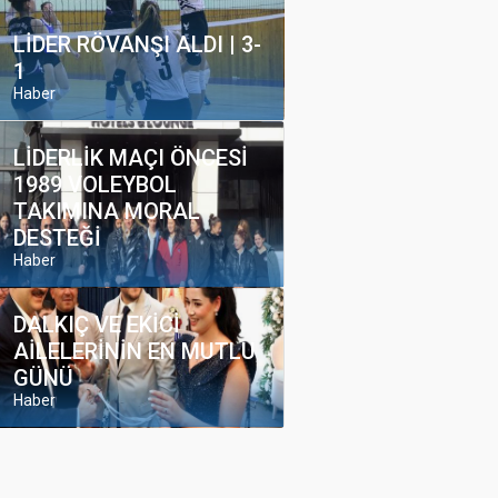
LİDER RÖVANŞI ALDI | 3-
1
Haber
LİDERLİK MAÇI ÖNCESİ
1989 VOLEYBOL
TAKIMINA MORAL
DESTEĞİ
Haber
DALKIÇ VE EKİCİ
AİLELERİNİN EN MUTLU
GÜNÜ
Haber