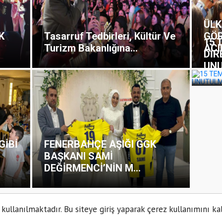
ÜLK
K
Tasarruf Tedbirleri, Kültür Ve
GÖR
15 
Turizm Bakanlığına...
AÇI
DİR
UN
GİBİ
FENERBAHÇE AŞIĞI GGK
BAŞKANI SAMİ
DEĞİRMENCİ’NİN M...
 kullanılmaktadır. Bu siteye giriş yaparak çerez kullanımını ka
Kün