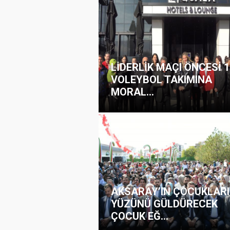
LİDERLİK MAÇI ÖNCESİ 
VOLEYBOL TAKIMINA
MORAL...
AKSARAY’IN ÇOCUKLARI
YÜZÜNÜ GÜLDÜRECEK
ÇOCUK EĞ...