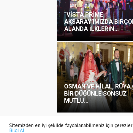
“VİSTA PRİME
AKSARAY’IMIZDA BİRÇO
ALANDA İLKLERİN...
OSMAN VE HİLAL, RÜYA 
BİR DÜĞÜNLE SONSUZ
MUTLU...
Sitemizden en iyi şekilde faydalanabilmeniz için çerezler
AKSARAY PORTAL 2021
Bilgi Al