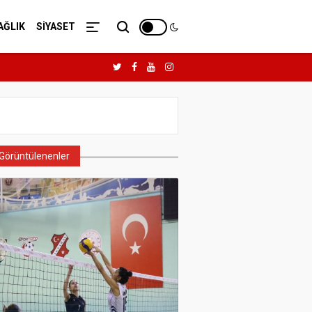
AĞLIK
SİYASET
Görüntülenenler