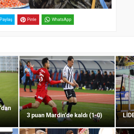
 Paylaş
Pinle
WhatsApp
a’dan
3 puan Mardin’de kaldı (1-0)
LİD