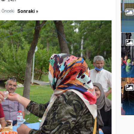
Sonraki »
« Önceki