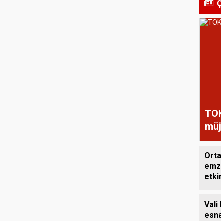
Ç
TOK
müj
Orta
emzi
etkin
Vali
esna