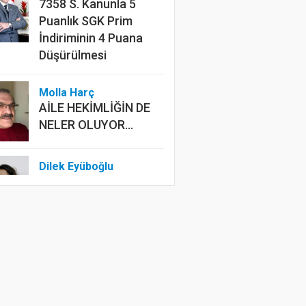
7358 S. Kanunla 5
Puanlık SGK Prim
İndiriminin 4 Puana
Düşürülmesi
Molla Harç
AİLE HEKİMLİĞİN DE
NELER OLUYOR...
Dilek Eyüboğlu
ERKEN SEÇİM OLSA
NE OLMASA NE
Mustafa Ünalan
Asırlardır Dinmeyen
Acı: Kerbela