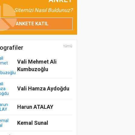
Uzman Psikolog Hicran
Sitemizi Nasıl Buldunuz?
Akçay
Çocuklarda Tırnak
ANKETE KATIL
Yeme
Oğuzhan Osmanoğlu
ografiler
tümü
Kadın Erkek Üzerine
Vali Mehmet Ali
Kumbuzoğlu
Mehmet Nazif Ersoy
Kuşbakışı- 15 Temmuz
Vali Hamza Aydoğdu
Doç.Dr.Mustafa
Harun ATALAY
SERDENGEÇTİ
Brüksel İzlenimleri...
Kemal Sunal