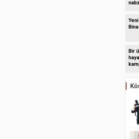
nabz
Yeni
Bina
Bir ü
haya
kamp
Köş