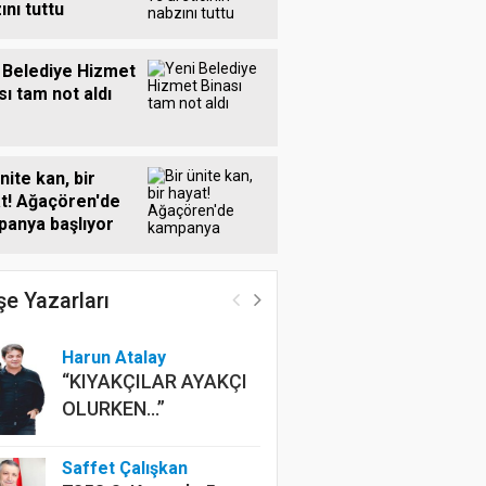
ını tuttu
 Belediye Hizmet
sı tam not aldı
nite kan, bir
t! Ağaçören'de
anya başlıyor
e Yazarları
Harun Atalay
“KIYAKÇILAR AYAKÇI
OLURKEN...”
Saffet Çalışkan