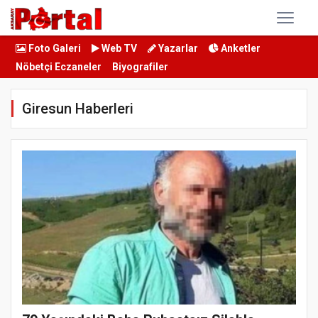
Foto Galeri
Web TV
Yazarlar
Anketler
Nöbetçi Eczaneler
Biyografiler
Giresun Haberleri