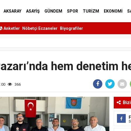
AKSARAY
ASAYİŞ
GÜNDEM
SPOR
TURİZM
EKONOMİ
S
Anketler
Nöbetçi Eczaneler
Biyografiler
azarı’nda hem denetim h
1:00
366
Biz
S