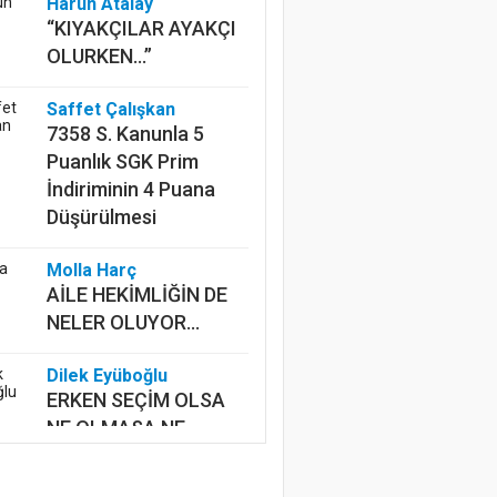
Harun Atalay
“KIYAKÇILAR AYAKÇI
OLURKEN...”
Saffet Çalışkan
7358 S. Kanunla 5
Puanlık SGK Prim
İndiriminin 4 Puana
Düşürülmesi
Molla Harç
AİLE HEKİMLİĞİN DE
NELER OLUYOR...
Dilek Eyüboğlu
ERKEN SEÇİM OLSA
NE OLMASA NE
Mustafa Ünalan