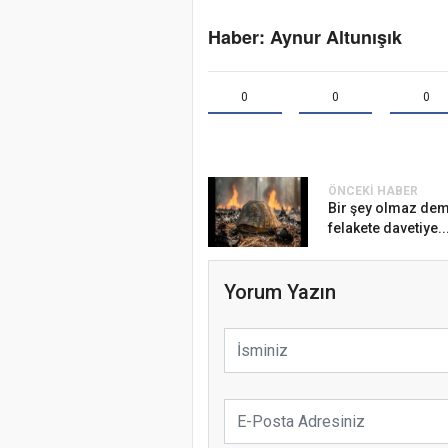
Haber: Aynur Altunışık
0
0
0
ÖNCEKI HABER
Bir şey olmaz dem
felakete davetiye..
Yorum Yazın