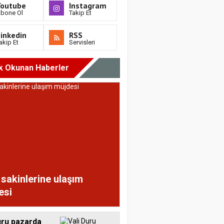
Youtube
Instagram
bone Ol
Takip Et
inkedin
RSS
akip Et
Servisleri
k Okunan Haberler
sakinlerine ulaşım
esi
uru pazarda