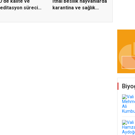
'de kalite ve
İthal besilik hayvanlarda
editasyon süreci
karantina ve sağlık...
erlen...
Biyo