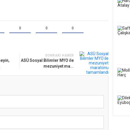
0
0
0
SONRAKI HABER
eyin,
ASÜ Sosyal Bilimler MYO ile
.
mezuniyet ma...