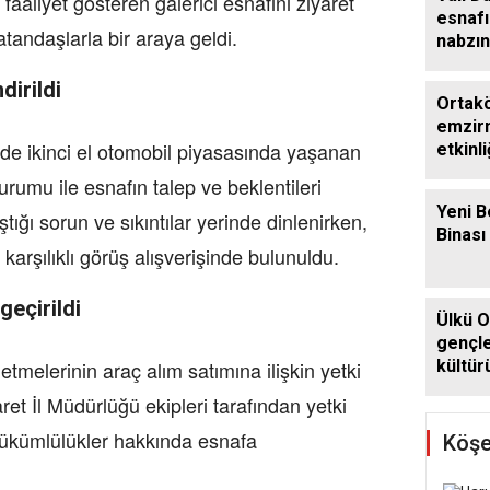
faaliyet gösteren galerici esnafını ziyaret
esnafı
atandaşlarla bir araya geldi.
nabzın
irildi
Ortakö
emzirm
nde ikinci el otomobil piyasasında yaşanan
etkinli
rumu ile esnafın talep ve beklentileri
Yeni B
ştığı sorun ve sıkıntılar yerinde dinlenirken,
Binası
arşılıklı görüş alışverişinde bulunuldu.
geçirildi
Ülkü O
gençle
etmelerinin araç alım satımına ilişkin yetki
kültür
etkinli
aret İl Müdürlüğü ekipleri tarafından yetki
yükümlülükler hakkında esnafa
Köşe