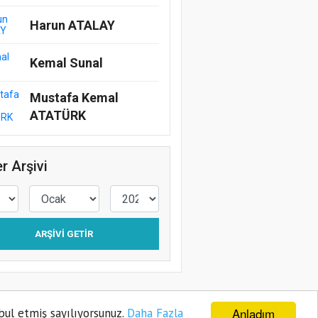
Harun ATALAY
Kemal Sunal
Mustafa Kemal
ATATÜRK
r Arşivi
ARŞIVI GETIR
Anladım
bul etmiş sayılıyorsunuz.
Daha Fazla
ye
Gizlilik Politikası
Sitene Ekle
İletişim