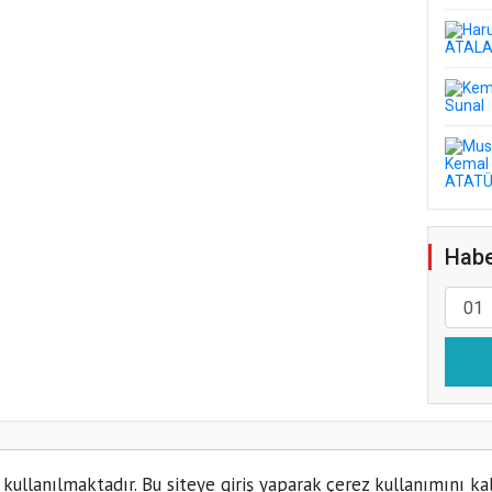
Habe
 kullanılmaktadır. Bu siteye giriş yaparak çerez kullanımını ka
Kün