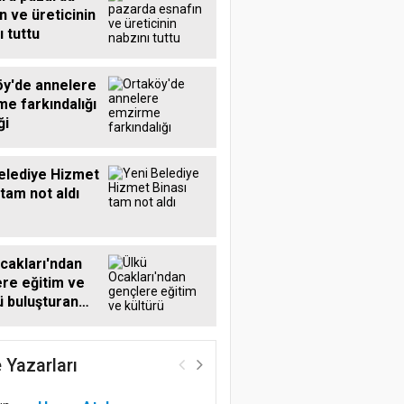
n ve üreticinin
ı tuttu
y'de annelere
e farkındalığı
ği
elediye Hizmet
 tam not aldı
cakları'ndan
re eğitim ve
ü buluşturan
k
 Yazarları