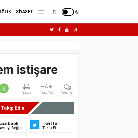
AĞLIK
SİYASET
em istişare
A
Yazdır
Yazı Tipi
Yorumlar
i Takip Edin
Facebook
Twitter
ayfayı Beğen
Takip Et