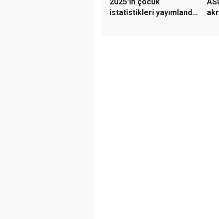
2025'in çocuk
ASÜ
istatistikleri yayımlandı!
akr
Mağd...
değ