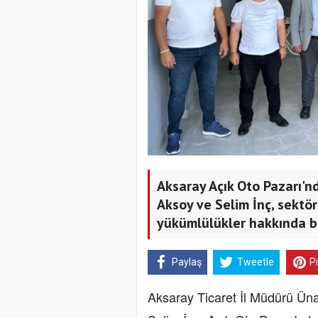
Aksaray Açık Oto Pazarı'n
Aksoy ve Selim İnç, sektö
yükümlülükler hakkında bi
Paylaş
Tweetle
P
Aksaray Ticaret İl Müdürü Üna