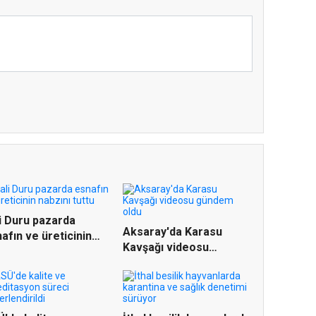
i Duru pazarda
Aksaray'da Karasu
afın ve üreticinin
Kavşağı videosu
zı...
gündem oldu