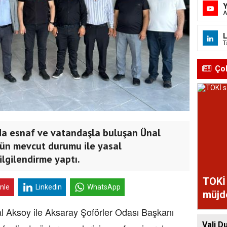
A
L
T
Ço
da esnaf ve vatandaşla buluşan Ünal
rün mevcut durumu ile yasal
lgilendirme yaptı.
TOKİ 
inle
Linkedin
WhatsApp
müjd
l Aksoy ile Aksaray Şoförler Odası Başkanı
Vali D