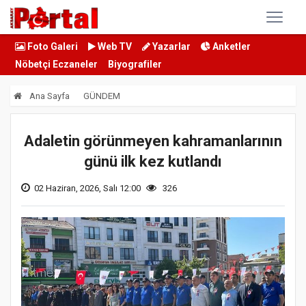
Foto Galeri
Web TV
Yazarlar
Anketler
Nöbetçi Eczaneler
Biyografiler
Ana Sayfa
GÜNDEM
Adaletin görünmeyen kahramanlarının
günü ilk kez kutlandı
02 Haziran, 2026, Salı 12:00
326