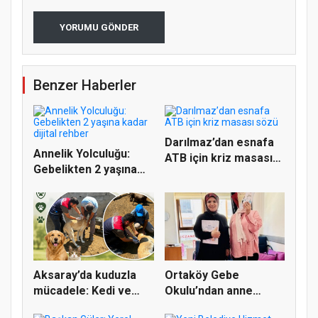
YORUMU GÖNDER
Benzer Haberler
Darılmaz’dan esnafa
Annelik Yolculuğu:
ATB için kriz masası
Gebelikten 2 yaşına
sözü
kadar...
Aksaray’da kuduzla
Ortaköy Gebe
mücadele: Kedi ve
Okulu’ndan anne
köpekler...
adaylarına katıl...