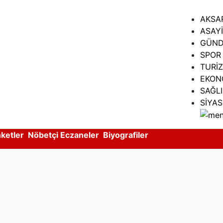
AKSA
ASAY
GÜN
SPOR
TURİ
EKON
SAĞLI
SİYA
ketler
Nöbetçi Eczaneler
Biyografiler