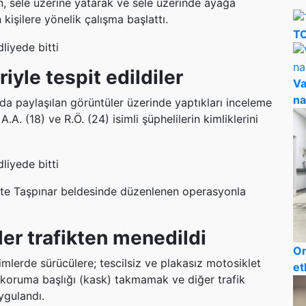
en, sele üzerine yatarak ve sele üzerinde ayağa
 kişilere yönelik çalışma başlattı.
TO
yle tespit edildiler
Va
na
a paylaşılan görüntüler üzerinde yaptıkları inceleme
.A. (18) ve R.Ö. (24) isimli şüphelilerin kimliklerini
rlikte Taşpınar beldesinde düzenlenen operasyonla
ler trafikten menedildi
Or
mlerde sürücülere; tescilsiz ve plakasız motosiklet
et
 koruma başlığı (kask) takmamak ve diğer trafik
uygulandı.