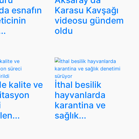
Duru
Aksaray'da
da esnafın
Karasu Kavşağı
ticinin
videosu gündem
..
oldu
e kalite ve
İthal besilik
itasyon
hayvanlarda
i
karantina ve
en...
sağlık...