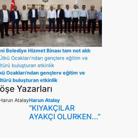
ni Belediye Hizmet Binası tam not aldı
kü Ocakları'ndan gençlere eğitim ve
ltürü buluşturan etkinlik
öşe Yazarları
Harun Atalay
“KIYAKÇILAR
AYAKÇI OLURKEN...”