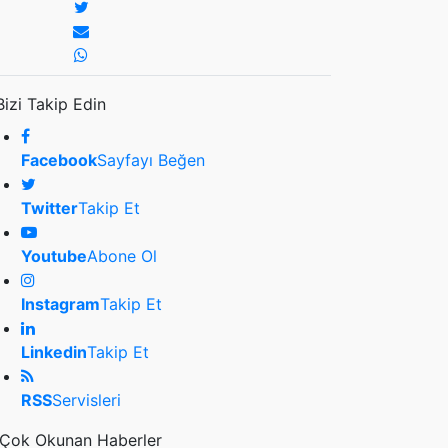
Bizi Takip Edin
Facebook
Sayfayı Beğen
Twitter
Takip Et
Youtube
Abone Ol
Instagram
Takip Et
Linkedin
Takip Et
RSS
Servisleri
Çok Okunan Haberler