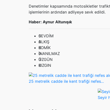
Denetimler kapsamında motosikletler trafikt
işlemlerinin ardından adliyeye sevk edildi.
Haber: Aynur Altunışık
0
SEVDİM
0
ALKIŞ
0
KOMİK
0
İNANILMAZ
0
ÜZGÜN
0
KIZGIN
25 metrelik cadde ile kent trafiği nefes...
Seyir 