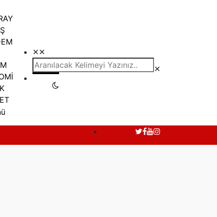
RAY
İŞ
DEM
✕
✕
ZM
✕
OMİ
K
SET