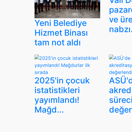
Vali 
pazar
ve üre
Yeni Belediye
nabzı.
Hizmet Binası
tam not aldı
2025'in çocuk
ASÜ'd
istatistikleri
akred
yayımlandı!
sürec
Mağd...
değerl