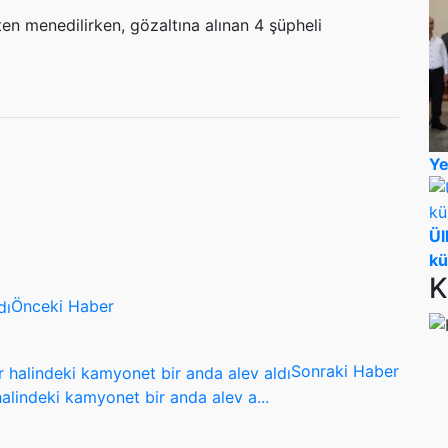
en menedilirken, gözaltına alınan 4 şüpheli
Ye
Ül
kü
K
Önceki Haber
Sonraki Haber
halindeki kamyonet bir anda alev a...