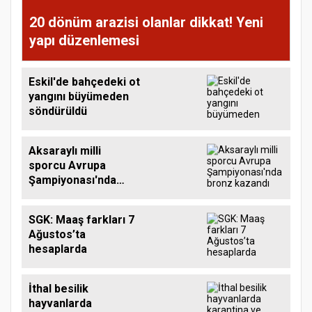
20 dönüm arazisi olanlar dikkat! Yeni
yapı düzenlemesi
Eskil'de bahçedeki ot
yangını büyümeden
söndürüldü
Aksaraylı milli
sporcu Avrupa
Şampiyonası'nda
bronz kazandı
SGK: Maaş farkları 7
Ağustos’ta
hesaplarda
İthal besilik
hayvanlarda