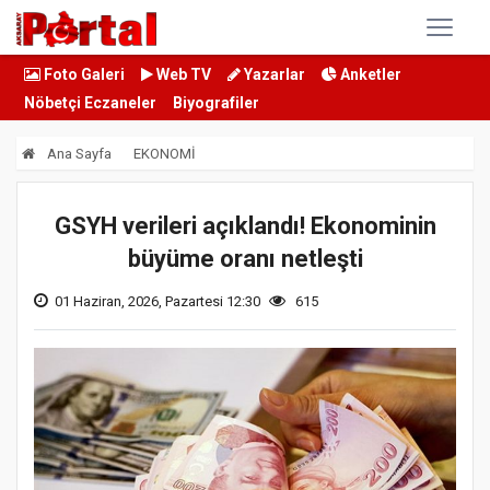
Foto Galeri
Web TV
Yazarlar
Anketler
Nöbetçi Eczaneler
Biyografiler
Ana Sayfa
EKONOMİ
GSYH verileri açıklandı! Ekonominin
büyüme oranı netleşti
01 Haziran, 2026, Pazartesi 12:30
615