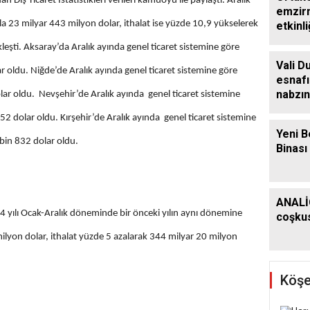
 Dış Ticaret İstatistikleri verileri kamuoyu ile paylaştı. Aralık
emzirm
la 23 milyar 443 milyon dolar, ithalat ise yüzde 10,9 yükselerek
etkinli
leşti. Aksaray’da Aralık ayında genel ticaret sistemine göre
Vali D
r oldu. Niğde’de Aralık ayında genel ticaret sistemine göre
esnafı
nabzın
olar oldu. Nevşehir’de Aralık ayında genel ticaret sistemine
252 dolar oldu. Kırşehir’de Aralık ayında genel ticaret sistemine
Yeni B
 bin 832 dolar oldu.
Binası
ANALİ
24 yılı Ocak-Aralık döneminde bir önceki yılın aynı dönemine
coşkus
ilyon dolar, ithalat yüzde 5 azalarak 344 milyar 20 milyon
Köşe