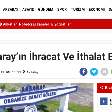
AKSARAY
ASAYİŞ
GÜNDEM
SPOR
TURİZM
EKONOMİ
S
Anketler
Nöbetçi Eczaneler
Biyografiler
ray’ın İhracat Ve İthalat
:41
11893
Aksaray
Biz
S