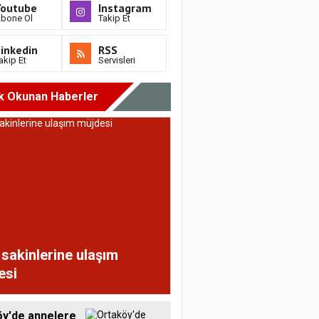
Youtube
Instagram
bone Ol
Takip Et
inkedin
RSS
akip Et
Servisleri
k Okunan Haberler
sakinlerine ulaşım
esi
y'de annelere