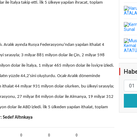
r ile İtalya takip etti. İlk 5 ülkeye yapılan ihracat, toplam
ldı. Aralık ayında Rusya Federasyonu'ndan yapılan ithalat 4
i sırasıyla; 3 milyar 881 milyon dolar ile Çin, 2 milyar 598
yon dolar ile İtalya, 1 milyar 465 milyon dolar ile İsviçre izledi.
Habe
halatın yüzde 44,2'sini oluşturdu. Ocak-Aralık döneminde
lan ithalat 44 milyar 931 milyon dolar olurken, bu ülkeyi sırasıyla;
erasyonu, 27 milyar 84 milyon dolar ile Almanya, 19 milyar 312
yon dolar ile ABD izledi. İlk 5 ülkeden yapılan ithalat, toplam
: Sedef Altınkaya
0
0
0