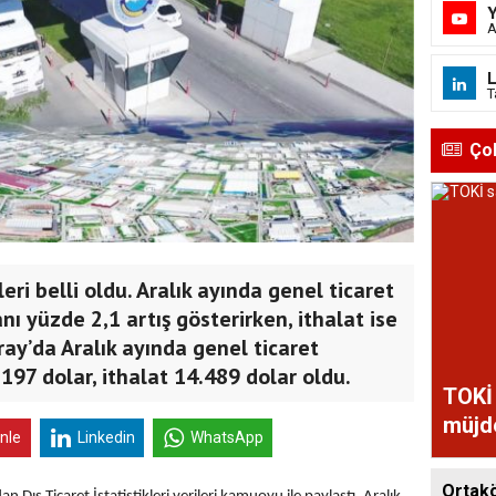
A
L
T
Ço
leri belli oldu. Aralık ayında genel ticaret
nı yüzde 2,1 artış gösterirken, ithalat ise
ay’da Aralık ayında genel ticaret
197 dolar, ithalat 14.489 dolar oldu.
TOKİ 
müjd
inle
Linkedin
WhatsApp
Ortakö