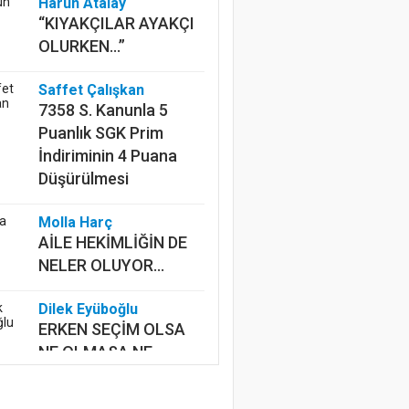
Harun Atalay
“KIYAKÇILAR AYAKÇI
OLURKEN...”
Saffet Çalışkan
7358 S. Kanunla 5
Puanlık SGK Prim
İndiriminin 4 Puana
Düşürülmesi
Molla Harç
AİLE HEKİMLİĞİN DE
NELER OLUYOR...
Dilek Eyüboğlu
ERKEN SEÇİM OLSA
NE OLMASA NE
Mustafa Ünalan