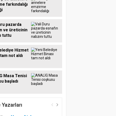
e farkındalığı
ği
uru pazarda
n ve üreticinin
ı tuttu
elediye Hizmet
 tam not aldı
G Masa Tenisi
u başladı
 Yazarları