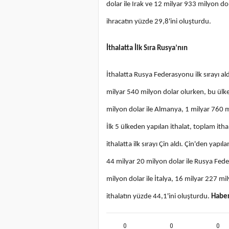
dolar ile Irak ve 12 milyar 933 milyon dola
ihracatın yüzde 29,8'ini oluşturdu.
İthalatta İlk Sıra Rusya’nın
İthalatta Rusya Federasyonu ilk sırayı a
milyar 540 milyon dolar olurken, bu ülkey
milyon dolar ile Almanya, 1 milyar 760 mil
İlk 5 ülkeden yapılan ithalat, toplam it
ithalatta ilk sırayı Çin aldı. Çin'den yapı
44 milyar 20 milyon dolar ile Rusya Fed
milyon dolar ile İtalya, 16 milyar 227 mil
ithalatın yüzde 44,1'ini oluşturdu.
Haber
0
0
0