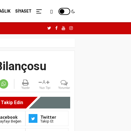
AĞLIK
SİYASET
 Bilançosu
A
Yazdır
Yazı Tipi
Yorumlar
i Takip Edin
Facebook
Twitter
ayfayı Beğen
Takip Et