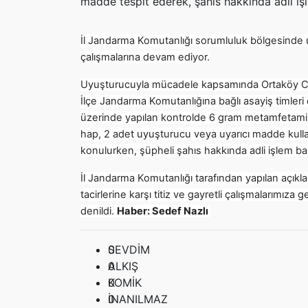
madde tespit ederek, şahıs hakkında adli işl
İl Jandarma Komutanlığı sorumluluk bölgesind
çalışmalarına devam ediyor.
Uyuşturucuyla mücadele kapsamında Ortaköy Cumh
İlçe Jandarma Komutanlığına bağlı asayiş timleri
üzerinde yapılan kontrolde 6 gram metamfetamin
hap, 2 adet uyuşturucu veya uyarıcı madde kullan
konulurken, şüpheli şahıs hakkında adli işlem başl
İl Jandarma Komutanlığı tarafından yapılan açıkl
tacirlerine karşı titiz ve gayretli çalışmalarımı
denildi.
Haber: Sedef Nazlı
0
SEVDİM
0
ALKIŞ
0
KOMİK
0
İNANILMAZ