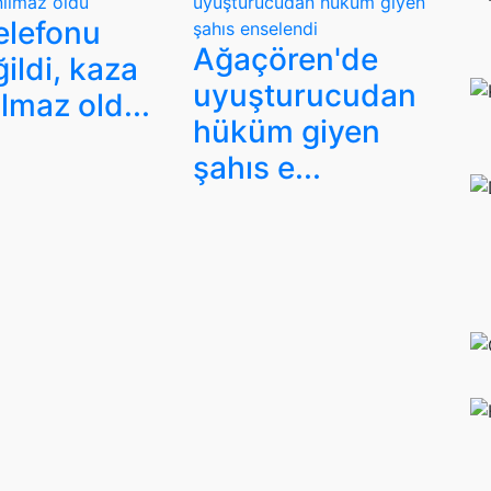
elefonu
Ağaçören'de
ğildi, kaza
uyuşturucudan
lmaz old...
hüküm giyen
şahıs e...