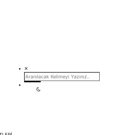
✕
TLERİ