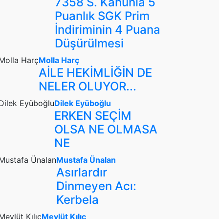
7358 S. Kanunla 5
Puanlık SGK Prim
İndiriminin 4 Puana
Düşürülmesi
Molla Harç
AİLE HEKİMLİĞİN DE
NELER OLUYOR...
Dilek Eyüboğlu
ERKEN SEÇİM
OLSA NE OLMASA
NE
Mustafa Ünalan
Asırlardır
Dinmeyen Acı:
Kerbela
Mevlüt Kılıç