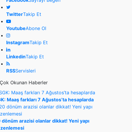
Facebook
Sayfayı Beğen
Twitter
Takip Et
Youtube
Abone Ol
Instagram
Takip Et
Linkedin
Takip Et
RSS
Servisleri
Çok Okunan Haberler
K: Maaş farkları 7 Ağustos’ta hesaplarda
 dönüm arazisi olanlar dikkat! Yeni yapı
zenlemesi