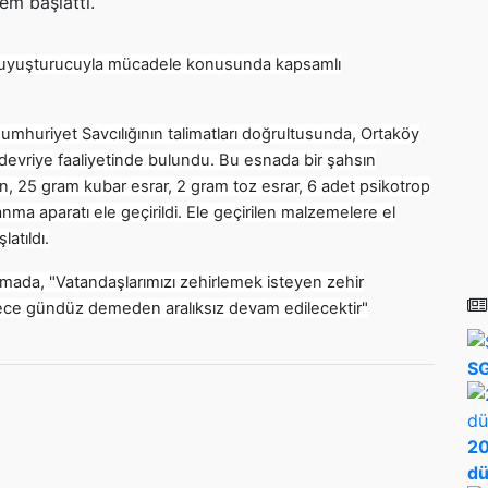
em başlattı.
e uyuşturucuyla mücadele konusunda kapsamlı
uriyet Savcılığının talimatları doğrultusunda, Ortaköy
 devriye faaliyetinde bulundu. Bu esnada bir şahsın
, 25 gram kubar esrar, 2 gram toz esrar, 6 adet psikotrop
ma aparatı ele geçirildi. Ele geçirilen malzemelere el
atıldı.
amada, "Vatandaşlarımızı zehirlemek isteyen zehir
za gece gündüz demeden aralıksız devam edilecektir"
SG
20
dü