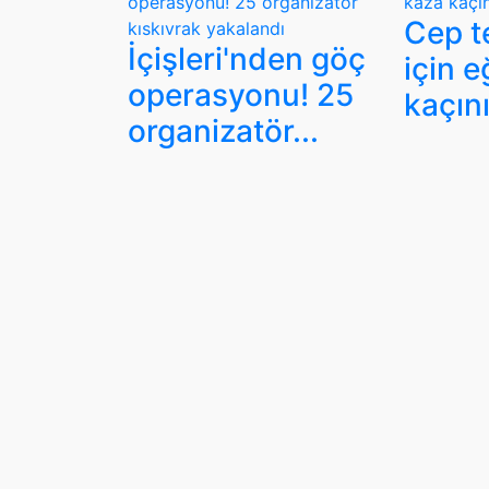
Cep t
İçişleri'nden göç
için e
operasyonu! 25
kaçını
organizatör...