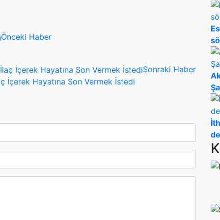
Es
Önceki Haber
sö
Sonraki Haber
Ak
aç İçerek Hayatına Son Vermek İstedi
Şa
İt
de
K