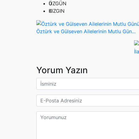
0
ÜZGÜN
0
KIZGIN
Öztürk ve Gülseven Ailelerinin Mutlu Gün...
İl
Yorum Yazın