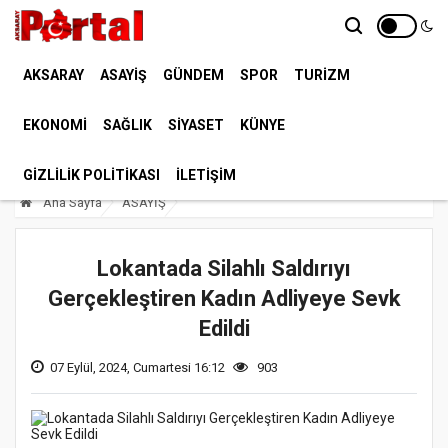
Foto Galeri
Web TV
Yazarlar
Anketler
AKSARAY
ASAYİŞ
GÜNDEM
SPOR
TURİZM
Nöbetçi Eczaneler
Biyografiler
EKONOMİ
SAĞLIK
SİYASET
KÜNYE
Geri
Yorumlar
GIZLILIK POLITIKASI
İLETİŞİM
Ana Sayfa
ASAYİŞ
Lokantada Silahlı Saldırıyı
Gerçekleştiren Kadın Adliyeye Sevk
Edildi
07 Eylül, 2024, Cumartesi 16:12
903