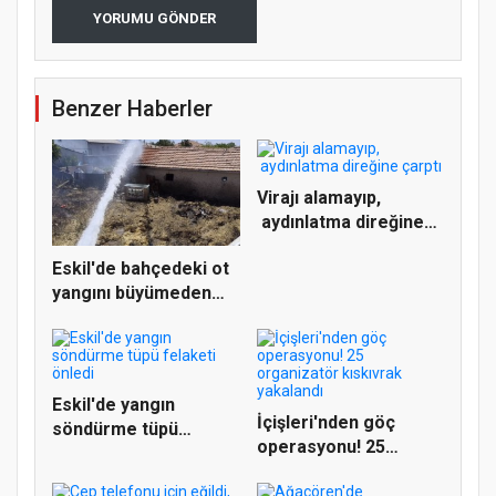
YORUMU GÖNDER
Benzer Haberler
Virajı alamayıp,
aydınlatma direğine
çarptı
Eskil'de bahçedeki ot
yangını büyümeden
söndü...
Eskil'de yangın
İçişleri'nden göç
söndürme tüpü
operasyonu! 25
felaketi önledi
organizatör...