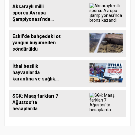
Aksaraylı milli
sporcu Avrupa
Şampiyonası'nda
bronz kazandı
Eskil'de bahçedeki ot
yangını büyümeden
söndürüldü
İthal besilik
hayvanlarda
karantina ve sağlık
denetimi sürüyor
SGK: Maaş farkları 7
Ağustos’ta
hesaplarda