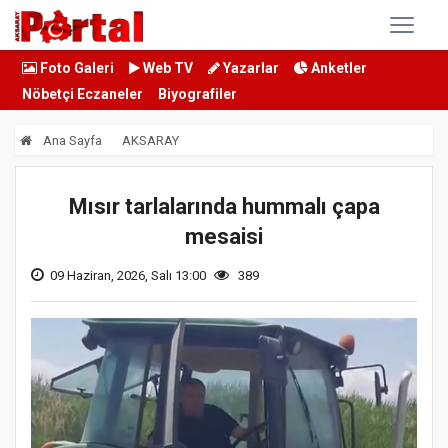
Foto Galeri
Web TV
Yazarlar
Anketler
Nöbetçi Eczaneler
Biyografiler
Ana Sayfa
AKSARAY
Mısır tarlalarında hummalı çapa
mesaisi
09 Haziran, 2026, Salı 13:00
389