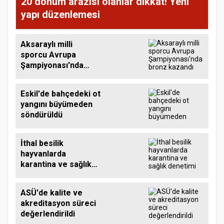
20 dönüm arazisi olanlar dikkat! Yeni
yapı düzenlemesi
Aksaraylı milli
sporcu Avrupa
Şampiyonası'nda
bronz kazandı
Eskil'de bahçedeki ot
yangını büyümeden
söndürüldü
İthal besilik
hayvanlarda
karantina ve sağlık
denetimi sürüyor
ASÜ'de kalite ve
akreditasyon süreci
değerlendirildi