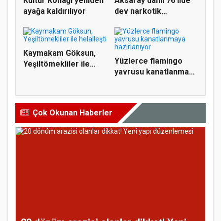
Kültür Konağı yeniden
Aksaray dahil 76 ilde
ayağa kaldırılıyor
dev narkotik
operasyonu
Kaymakam Göksun,
Yüzlerce flamingo
Yeşiltömekliler ile
yavrusu kanatlanmaya
helalleş...
hazırl...
Çok Okunan Haberler