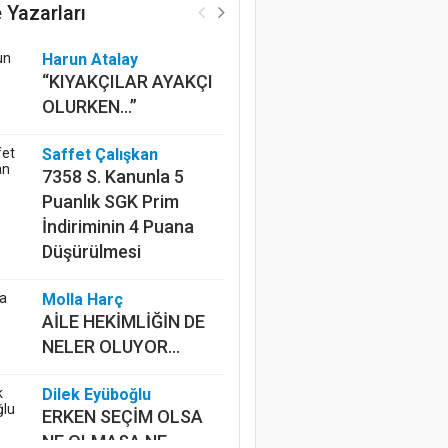
 Yazarları
Harun Atalay
“KIYAKÇILAR AYAKÇI
OLURKEN...”
Saffet Çalışkan
7358 S. Kanunla 5
Puanlık SGK Prim
İndiriminin 4 Puana
Düşürülmesi
Molla Harç
AİLE HEKİMLİĞİN DE
NELER OLUYOR...
Dilek Eyüboğlu
ERKEN SEÇİM OLSA
NE OLMASA NE