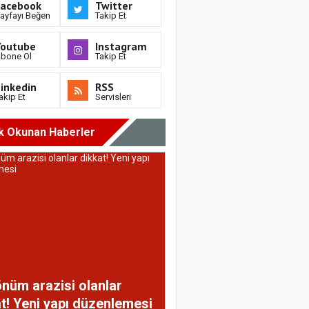
Facebook
Twitter
ayfayı Beğen
Takip Et
Youtube
Instagram
bone Ol
Takip Et
inkedin
RSS
akip Et
Servisleri
k Okunan Haberler
nüm arazisi olanlar
t! Yeni yapı düzenlemesi