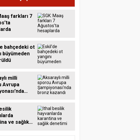
aaş farkları 7
s’ta
larda
de bahçedeki ot
nı büyümeden
rüldü
lı milli
u Avrupa
yonası'nda
kazandı
esilik
nlarda
ina ve sağlık
mi sürüyor