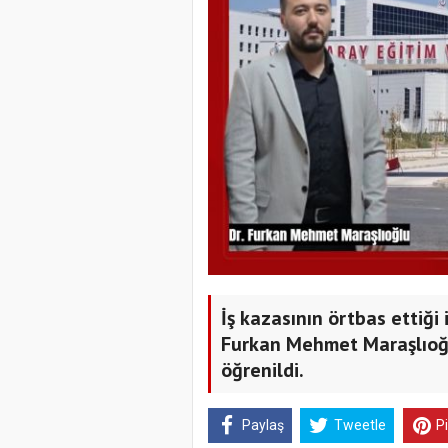
İş kazasının örtbas ettiği 
Furkan Mehmet Maraşlıoğl
öğrenildi.
Paylaş
Tweetle
P