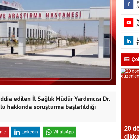
S
A
L
T
Ço
iddia edilen İl Sağlık Müdür Yardımcısı Dr.
u hakkında soruşturma başlatıldığı
20 dö
inle
Linkedin
WhatsApp
dikka