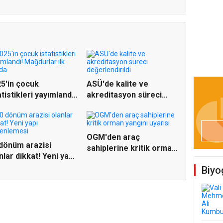
5'in çocuk
ASÜ'de kalite ve
atistikleri yayımlandı!
akreditasyon süreci
d...
değerlen...
OGM'den araç
dönüm arazisi
sahiplerine kritik orman
nlar dikkat! Yeni yapı
yangını...
.
Biyo