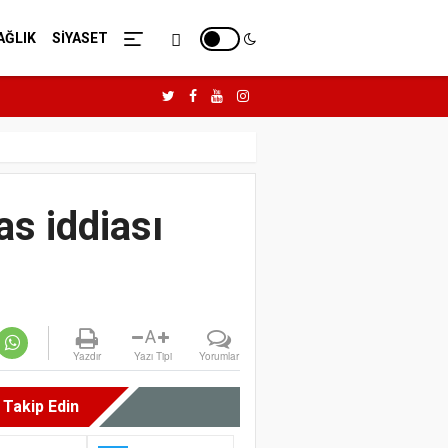
AĞLIK
SİYASET
s iddiası
A
Yazdır
Yazı Tipi
Yorumlar
i Takip Edin