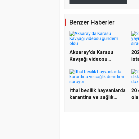
Benzer Haberler
Aksaray'da Karasu
202
Kavşağı videosu
ist
gündem oldu
Mağ
İthal besilik hayvanlarda
20 
karantina ve sağlık...
ola
dü..