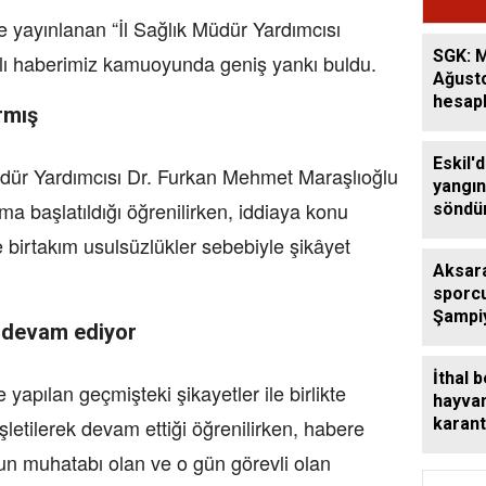
yayınlanan “İl Sağlık Müdür Yardımcısı
SGK: M
klı haberimiz kamuoyunda geniş yankı buldu.
Ağusto
hesap
rmış
Eskil'
üdür Yardımcısı Dr. Furkan Mehmet Maraşlıoğlu
yangı
ma başlatıldığı öğrenilirken, iddiaya konu
söndü
birtakım usulsüzlükler sebebiyle şikâyet
Aksaray
sporc
Şampi
k devam ediyor
bronz 
İthal b
apılan geçmişteki şikayetler ile birlikte
hayva
şletilerek devam ettiği öğrenilirken, habere
karant
deneti
n muhatabı olan ve o gün görevli olan