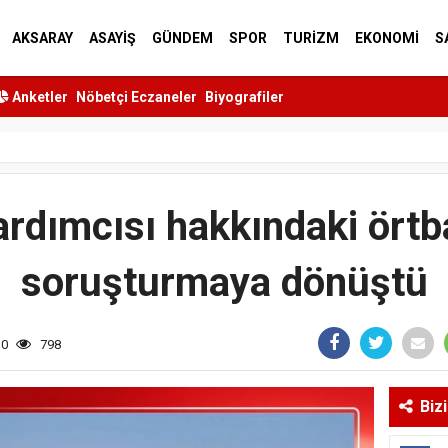
AKSARAY
ASAYİŞ
GÜNDEM
SPOR
TURİZM
EKONOMİ
S
Anketler
Nöbetçi Eczaneler
Biyografiler
rdımcısı hakkındaki örtba
soruşturmaya dönüştü
30
798
Biz