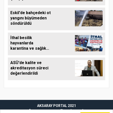
bronz kazandı
Eskil'de bahçedeki ot
yangını büyümeden
söndürüldü
İthal besilik
hayvanlarda
karantina ve sağlık
denetimi sürüyor
ASÜ'de kalite ve
akreditasyon süreci
değerlendirildi
AKSARAY PORTAL 2021