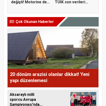
değişti! Motorine dev
TÜİK son verileri
zam
paylaş...
Çok Okunan Haberler
20 dönüm arazisi olanlar dikkat! Yeni
yapı düzenlemesi
Aksaraylı milli
sporcu Avrupa
Şampiyonası'nda