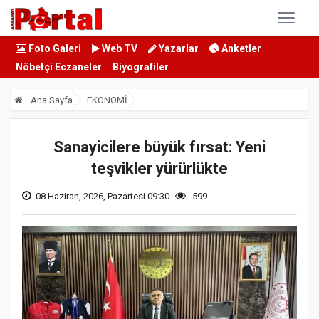
Foto Galeri
Web TV
Yazarlar
Anketler
Nöbetçi Eczaneler
Biyografiler
Ana Sayfa
EKONOMİ
Sanayicilere büyük fırsat: Yeni
teşvikler yürürlükte
08 Haziran, 2026, Pazartesi 09:30
599