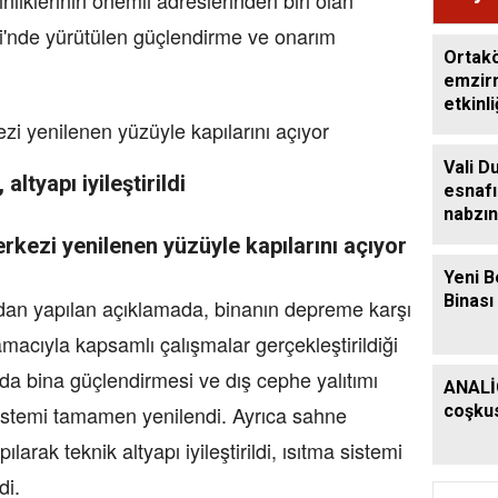
'nde yürütülen güçlendirme ve onarım
Ortakö
emzirm
etkinli
Vali D
altyapı iyileştirildi
esnafı
nabzın
Yeni B
Binası
ından yapılan açıklamada, binanın depreme karşı
amacıyla kapsamlı çalışmalar gerçekleştirildiği
nda bina güçlendirmesi ve dış cephe yalıtımı
ANALİ
sistemi tamamen yenilendi. Ayrıca sahne
coşkus
arak teknik altyapı iyileştirildi, ısıtma sistemi
di.