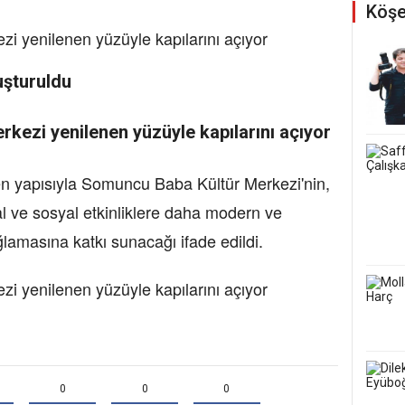
Köşe
uşturuldu
en yapısıyla Somuncu Baba Kültür Merkezi'nin,
sal ve sosyal etkinliklere daha modern ve
ğlamasına katkı sunacağı ifade edildi.
0
0
0