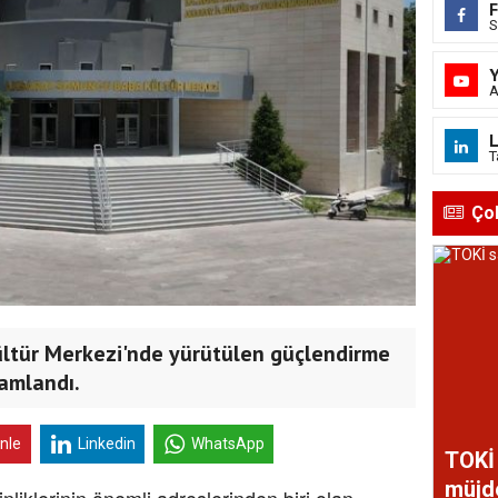
S
A
L
T
Ço
ltür Merkezi'nde yürütülen güçlendirme
amlandı.
inle
Linkedin
WhatsApp
TOKİ 
müjd
nliklerinin önemli adreslerinden biri olan