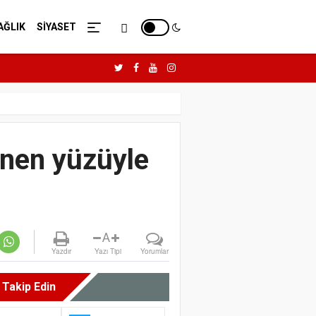
AĞLIK
SİYASET
nen yüzüyle
A
Yazdır
Yazı Tipi
Yorumlar
i Takip Edin