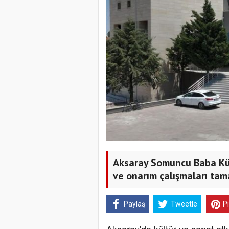
Aksaray Somuncu Baba Kü
ve onarım çalışmaları tam
Paylaş
Tweetle
P
Aksaray'da kültür ve sanat etki