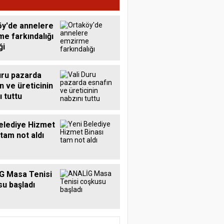
y'de annelere
e farkındalığı
ği
uru pazarda
n ve üreticinin
ı tuttu
elediye Hizmet
 tam not aldı
G Masa Tenisi
u başladı