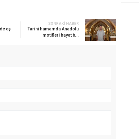
SONRAKI HABER
lde eş
Tarihi hamamda Anadolu
.
motifleri hayat b...