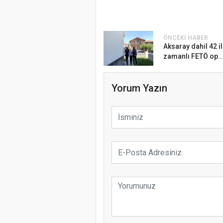
ÖNCEKI HABER
Aksaray dahil 42 i
zamanlı FETÖ op..
Yorum Yazın