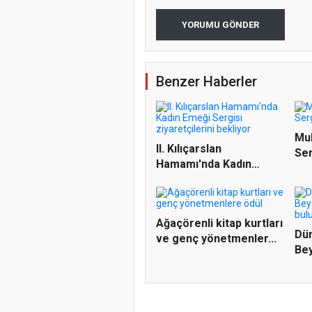
YORUMU GÖNDER
Benzer Haberler
Mu
II. Kılıçarslan
Ser
Hamamı'nda Kadın
ağı
Emeği Sergis...
Ağaçörenli kitap kurtları
Dün
ve genç yönetmenler...
Be
Fes