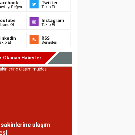
Facebook
Twitter
ayfayı Beğen
Takip Et
Youtube
Instagram
bone Ol
Takip Et
inkedin
RSS
akip Et
Servisleri
k Okunan Haberler
sakinlerine ulaşım
esi