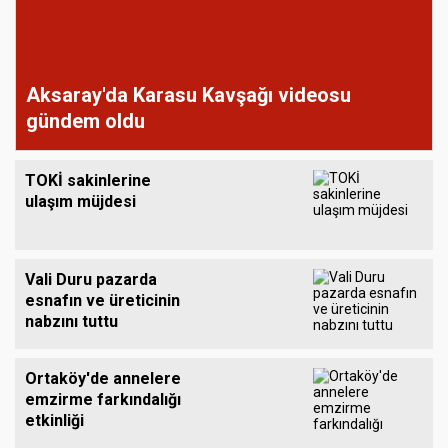
Aksaray'da Karasu Kavşağı videosu
gündem oldu
TOKİ sakinlerine
ulaşım müjdesi
Vali Duru pazarda
esnafın ve üreticinin
nabzını tuttu
Ortaköy'de annelere
emzirme farkındalığı
etkinliği