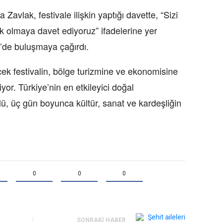
Zavlak, festivale ilişkin yaptığı davette, “Sizi
k olmaya davet ediyoruz” ifadelerine yer
l’de buluşmaya çağırdı.
ecek festivalin, bölge turizmine ve ekonomisine
or. Türkiye’nin en etkileyici doğal
lü, üç gün boyunca kültür, sanat ve kardeşliğin
0
0
0
SONRAKI HABER