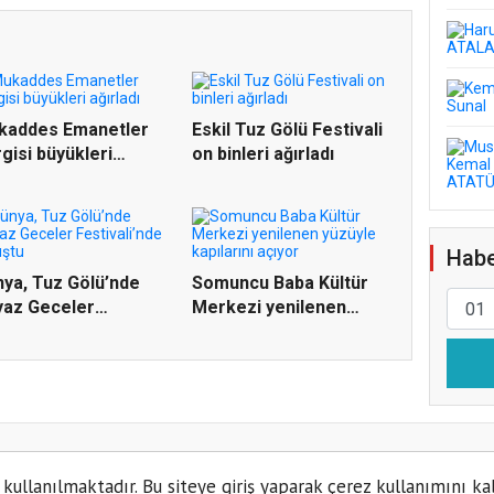
kaddes Emanetler
Eskil Tuz Gölü Festivali
gisi büyükleri
on binleri ağırladı
rladı
Habe
ya, Tuz Gölü’nde
Somuncu Baba Kültür
yaz Geceler
Merkezi yenilenen
tivali’n...
yüzüyle...
 kullanılmaktadır. Bu siteye giriş yaparak çerez kullanımını ka
Kün