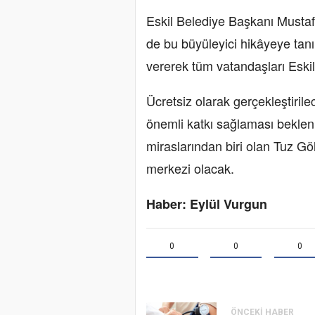
Eskil Belediye Başkanı Mustafa 
de bu büyüleyici hikâyeye tanı
vererek tüm vatandaşları Eski
Ücretsiz olarak gerçekleştiril
önemli katkı sağlaması bekleniy
miraslarından biri olan Tuz Gö
merkezi olacak.
Haber: Eylül Vurgun
0
0
0
ÖNCEKI HABER