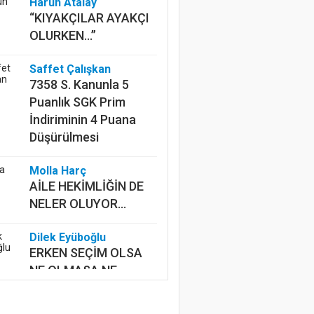
Harun Atalay
“KIYAKÇILAR AYAKÇI
OLURKEN...”
Saffet Çalışkan
7358 S. Kanunla 5
Puanlık SGK Prim
İndiriminin 4 Puana
Düşürülmesi
Molla Harç
AİLE HEKİMLİĞİN DE
NELER OLUYOR...
Dilek Eyüboğlu
ERKEN SEÇİM OLSA
NE OLMASA NE
Mustafa Ünalan