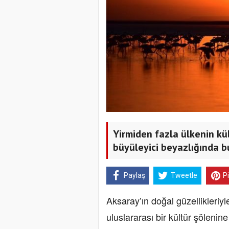
Yirmiden fazla ülkenin kü
büyüleyici beyazlığında b
Paylaş
Tweetle
P
Aksaray’ın doğal güzellikleriyl
uluslararası bir kültür şölenin