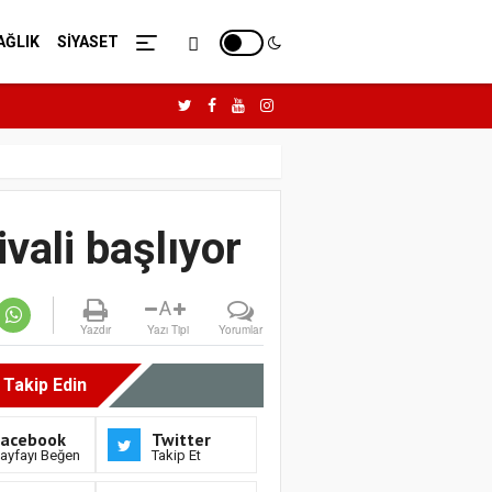
AĞLIK
SİYASET
ivali başlıyor
A
Yazdır
Yazı Tipi
Yorumlar
i Takip Edin
Facebook
Twitter
ayfayı Beğen
Takip Et