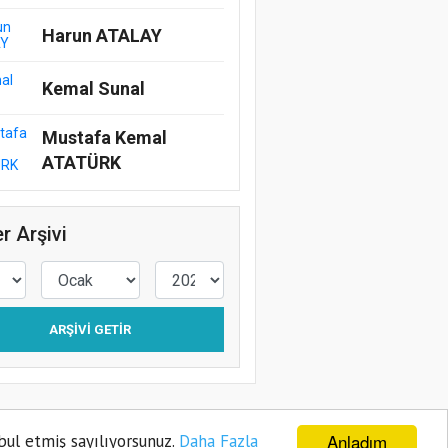
Harun ATALAY
Kemal Sunal
Mustafa Kemal
ATATÜRK
r Arşivi
ARŞIVI GETIR
Anladım
bul etmiş sayılıyorsunuz.
Daha Fazla
ye
Gizlilik Politikası
Sitene Ekle
İletişim