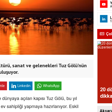
A
L
T
Ço
ltürü, sanat ve gelenekleri Tuz Gölü’nün
uluşuyor.
inle
Linkedin
WhatsApp
20 dö
dikka
e dünyaya açılan kapısı Tuz Gölü, bu yıl
e ev sahipliği yapmaya hazırlanıyor. Eskil
Aksaray