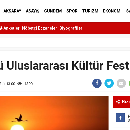
AKSARAY
ASAYİŞ
GÜNDEM
SPOR
TURİZM
EKONOMİ
S
Anketler
Nöbetçi Eczaneler
Biyografiler
ü Uluslararası Kültür Fest
Salı 13:00
1390
Biz
S