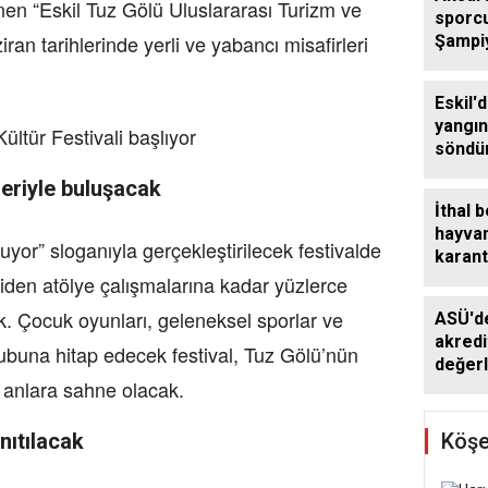
nen “Eskil Tuz Gölü Uluslararası Turizm ve
sporc
iran tarihlerinde yerli ve yabancı misafirleri
Şampi
bronz 
Eskil'
yangı
söndü
leriyle buluşacak
İthal b
hayva
r” sloganıyla gerçekleştirilecek festivalde
karant
deneti
iden atölye çalışmalarına kadar yüzlerce
ak. Çocuk oyunları, geleneksel sporlar ve
ASÜ'de
akredi
grubuna hitap edecek festival, Tuz Gölü’nün
değerl
 anlara sahne olacak.
nıtılacak
Köşe