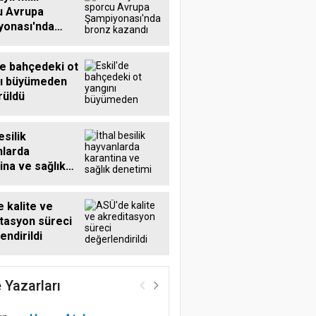
u Avrupa
yonası'nda
kazandı
de bahçedeki ot
nı büyümeden
rüldü
esilik
nlarda
ina ve sağlık
mi sürüyor
 kalite ve
tasyon süreci
endirildi
 Yazarları