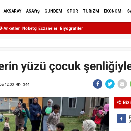
AKSARAY
ASAYİŞ
GÜNDEM
SPOR
TURİZM
EKONOMİ
S
Anketler
Nöbetçi Eczaneler
Biyografiler
erin yüzü çocuk şenliğiyl
ba 12:00
344
Biz
S