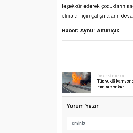
teşekkür ederek çocukların sağ
olmaları için çalışmaların dev
Haber: Aynur Altunışık
0
0
0
ÖNCEKI HABER
Tüp yüklü kamyon
canını zor kur...
Yorum Yazın