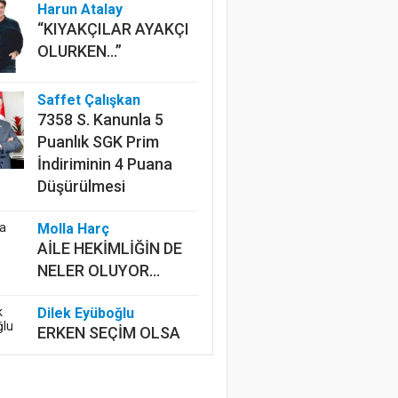
Harun Atalay
“KIYAKÇILAR AYAKÇI
OLURKEN...”
Saffet Çalışkan
7358 S. Kanunla 5
Puanlık SGK Prim
İndiriminin 4 Puana
Düşürülmesi
Molla Harç
AİLE HEKİMLİĞİN DE
NELER OLUYOR...
Dilek Eyüboğlu
ERKEN SEÇİM OLSA
NE OLMASA NE
Mustafa Ünalan