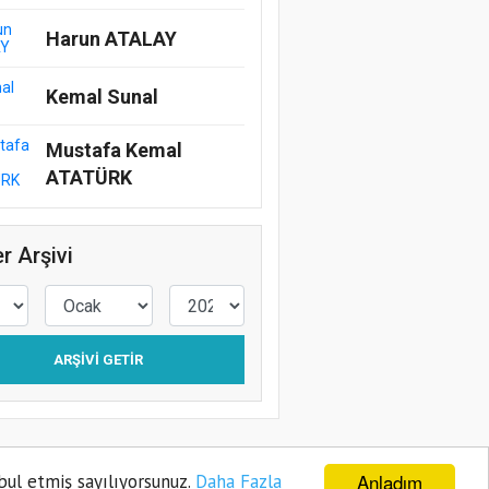
Harun ATALAY
Kemal Sunal
Mustafa Kemal
ATATÜRK
r Arşivi
ARŞIVI GETIR
Anladım
bul etmiş sayılıyorsunuz.
Daha Fazla
ye
Gizlilik Politikası
Sitene Ekle
İletişim