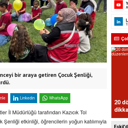
A
L
T
Ço
enceyi bir araya getiren Çocuk Şenliği,
rdü.
inle
Linkedin
WhatsApp
20 dö
dikka
er İl Müdürlüğü tarafından Kazıcık Tol
Şenliği etkinliği, öğrencilerin yoğun katılımıyla
Eskil'