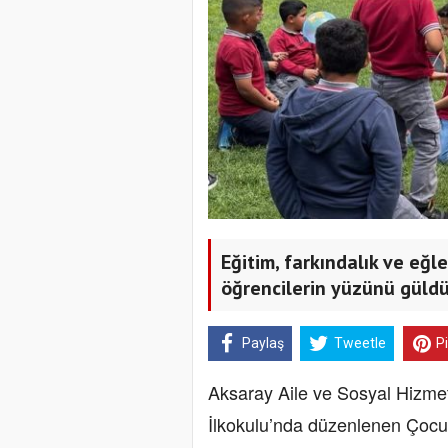
Eğitim, farkındalık ve eğl
öğrencilerin yüzünü güldü
Paylaş
Tweetle
P
Aksaray Aile ve Sosyal Hizmetl
İlkokulu’nda düzenlenen Çocuk 