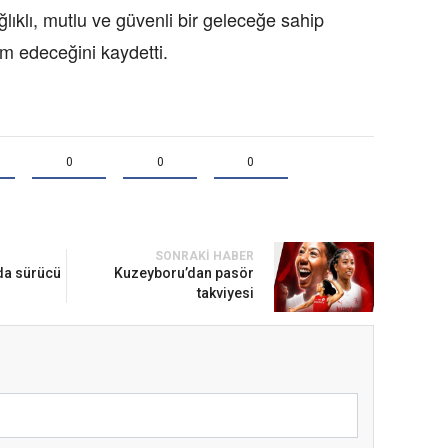
lıklı, mutlu ve güvenli bir geleceğe sahip
am edeceğini kaydetti.
0
0
0
SONRAKI HABER
da sürücü
Kuzeyboru’dan pasör
takviyesi