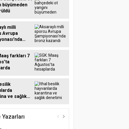
nı büyümeden
rüldü
lı milli
u Avrupa
yonası'nda
kazandı
aaş farkları 7
s’ta
larda
esilik
nlarda
ina ve sağlık
mi sürüyor
 Yazarları