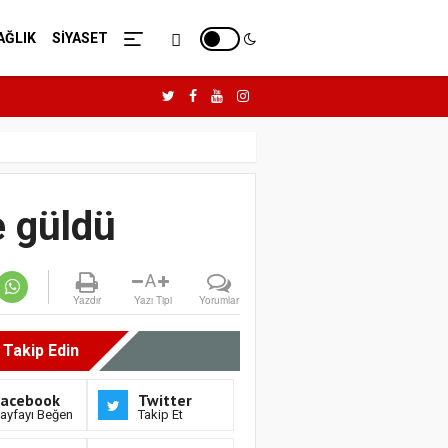
AĞLIK
SİYASET
e güldü
A
Yazdır
Yazı Tipi
Yorumlar
i Takip Edin
Facebook
Twitter
ayfayı Beğen
Takip Et