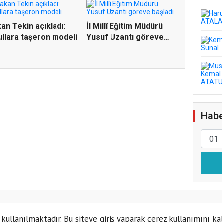
an Tekin açıkladı:
İl Millî Eğitim Müdürü
llara taşeron modeli
Yusuf Uzantı göreve
ba...
Habe
 kullanılmaktadır. Bu siteye giriş yaparak çerez kullanımını ka
Kün