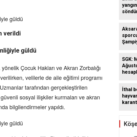
yangı
söndü
Aksaray
 verildi
sporc
Şampi
bronz 
SGK: M
Ağusto
 yönelik Çocuk Hakları ve Akran Zorbalığı
hesap
verilirken, velilerle de aile eğitimi programı
Uzmanlar tarafından gerçekleştirilen
İthal b
 güvenli sosyal ilişkiler kurmaları ve akran
hayva
karant
a bilgilendirmeler yapıldı.
deneti
Köşe