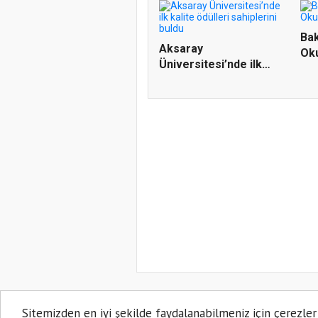
Bak
Aksaray
Oku
Üniversitesi’nde ilk
kalite ödülleri...
Sitemizden en iyi şekilde faydalanabilmeniz için çerezler
AKSARAY PORTAL 2021