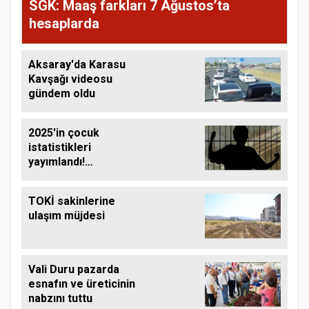
SGK: Maaş farkları 7 Ağustos’ta
hesaplarda
Aksaray'da Karasu
Kavşağı videosu
gündem oldu
2025'in çocuk
istatistikleri
yayımlandı!
Mağdurlar ilk sırada
TOKİ sakinlerine
ulaşım müjdesi
Vali Duru pazarda
esnafın ve üreticinin
nabzını tuttu