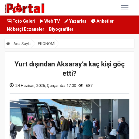
Foto Galeri
Web TV
Yazarlar
Anketler
Nöbetçi Eczaneler
Biyografiler
Ana Sayfa
EKONOMİ
Yurt dışından Aksaray’a kaç kişi göç
etti?
24 Haziran, 2026, Çarşamba 17:00
687