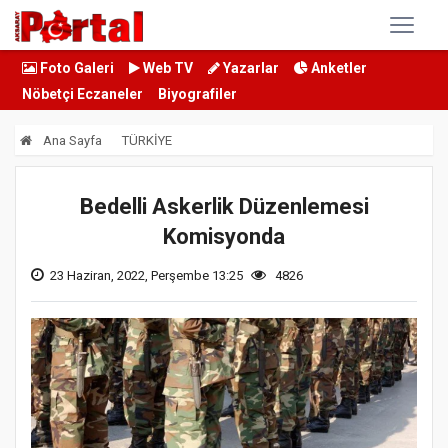
Foto Galeri
Web TV
Yazarlar
Anketler
Nöbetçi Eczaneler
Biyografiler
Ana Sayfa
TÜRKİYE
Bedelli Askerlik Düzenlemesi
Komisyonda
23 Haziran, 2022, Perşembe 13:25
4826