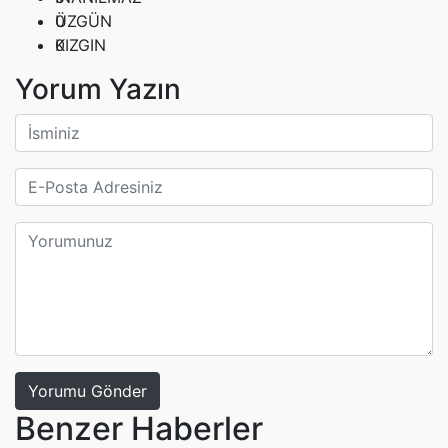
0
ÜZGÜN
0
KIZGIN
Yorum Yazın
Yorumu Gönder
Benzer Haberler