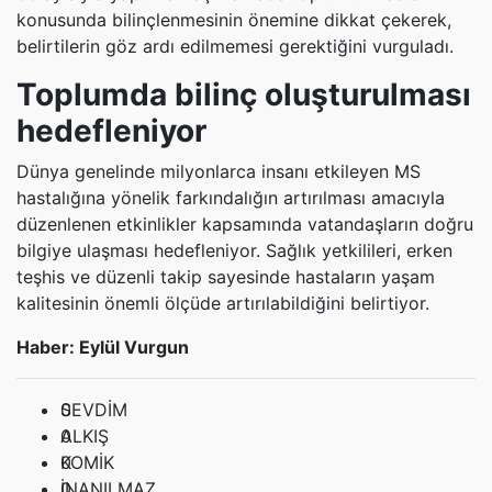
konusunda bilinçlenmesinin önemine dikkat çekerek,
belirtilerin göz ardı edilmemesi gerektiğini vurguladı.
Toplumda bilinç oluşturulması
hedefleniyor
Dünya genelinde milyonlarca insanı etkileyen MS
hastalığına yönelik farkındalığın artırılması amacıyla
düzenlenen etkinlikler kapsamında vatandaşların doğru
bilgiye ulaşması hedefleniyor. Sağlık yetkilileri, erken
teşhis ve düzenli takip sayesinde hastaların yaşam
kalitesinin önemli ölçüde artırılabildiğini belirtiyor.
Haber: Eylül Vurgun
0
SEVDİM
0
ALKIŞ
0
KOMİK
0
İNANILMAZ