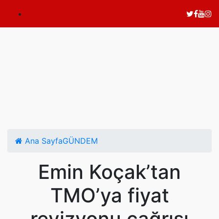
Ana Sayfa
GÜNDEM
Emin Koçak’tan
TMO’ya fiyat
revizyonu çağrısı