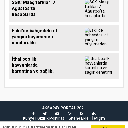
SGK: Maaş farkları 7
Ağustos’ta
hesaplarda
Eskil'de bahçedeki ot
yangını büyümeden
söndürüldü
İthal besilik
hayvanlarda
karantina ve sağlık
denetimi sürüyor
AKSARAY PORTAL 2021
Künye
Gizlilik Politikası
Sitene Ekle
İletişim
Sitemizden en iyi şekilde faydalanabilmeniz için çerezler