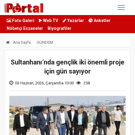
Foto Galeri
Web TV
Yazarlar
Anketler
Nöbetçi Eczaneler
Biyografiler
Ana Sayfa
GÜNDEM
Sultanhanı’nda gençlik iki önemli proje
için gün sayıyor
03 Haziran, 2026, Çarşamba 10:00
258