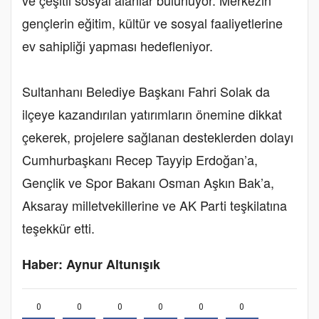
ve çeşitli sosyal alanlar bulunuyor. Merkezin
gençlerin eğitim, kültür ve sosyal faaliyetlerine
ev sahipliği yapması hedefleniyor.
Sultanhanı Belediye Başkanı Fahri Solak da
ilçeye kazandırılan yatırımların önemine dikkat
çekerek, projelere sağlanan desteklerden dolayı
Cumhurbaşkanı Recep Tayyip Erdoğan’a,
Gençlik ve Spor Bakanı Osman Aşkın Bak’a,
Aksaray milletvekillerine ve AK Parti teşkilatına
teşekkür etti.
Haber: Aynur Altunışık
0
0
0
0
0
0