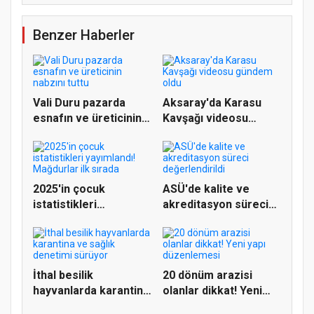
Benzer Haberler
Vali Duru pazarda
Aksaray'da Karasu
esnafın ve üreticinin
Kavşağı videosu
nabzı...
gündem oldu
2025'in çocuk
ASÜ'de kalite ve
istatistikleri
akreditasyon süreci
yayımlandı! Mağd...
değerlen...
İthal besilik
20 dönüm arazisi
hayvanlarda karantina
olanlar dikkat! Yeni
ve sağlık...
yapı dü...